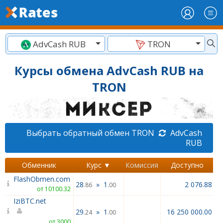
AdvCash RUB
TRON
Курсы обмена AdvCash RUB на
TRON
Выбрать обратный обмен TRON
AdvCash
RUB
Обменник
Курс ▼
Комиссия
Доступно
FlashObmen.com
28
»
1
2 076.88
.86
.00
от 10100.32
IziBTC.net
29
»
1
16 250 000.00
.24
.00
от 3000