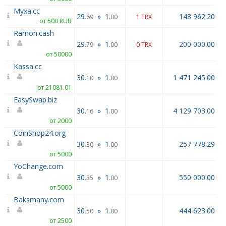
Myxa.cc
29
»
1
148 962.20
.69
.00
1 TRX
от 500 RUB
Ramon.cash
29
»
1
200 000.00
.79
.00
0 TRX
от 50000
Kassa.cc
30
»
1
1 471 245.00
.10
.00
от 21081.01
EasySwap.biz
30
»
1
4 129 703.00
.16
.00
от 2000
CoinShop24.org
30
»
1
257 778.29
.30
.00
от 5000
YoChange.com
30
»
1
550 000.00
.35
.00
от 5000
Baksmany.com
30
»
1
444 623.00
.50
.00
от 2500