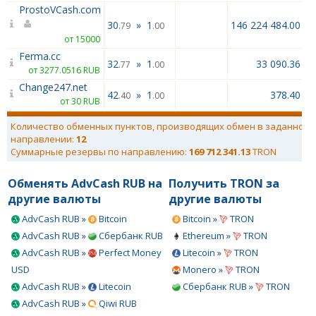
ProstoVCash.com
30
»
1
146 224 484.00
.79
.00
от 15000
Ferma.cc
32
»
1
33 090.36
.77
.00
от 3277.0516 RUB
Change247.net
42
»
1
378.40
.40
.00
от 30 RUB
Количество обменных пунктов, производящих обмен в заданном
направлении:
12
Суммарные резервы по направлению:
169 712 341.13
TRON
Обменять AdvCash RUB на
Получить TRON за
другие валюты
другие валюты
AdvCash RUB »
Bitcoin
Bitcoin »
TRON
AdvCash RUB »
Сбербанк RUB
Ethereum »
TRON
AdvCash RUB »
Perfect Money
Litecoin »
TRON
USD
Monero »
TRON
AdvCash RUB »
Litecoin
Сбербанк RUB »
TRON
AdvCash RUB »
Qiwi RUB