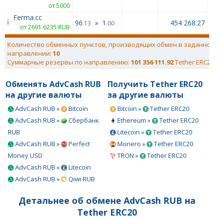
от 5000
Ferma.cc
96
»
1
454 268.27
.13
.00
от 2691.6235 RUB
Количество обменных пунктов, производящих обмен в заданном
направлении:
10
Суммарные резервы по направлению:
101 356 111.92
Tether ERC20
Обменять AdvCash RUB
Получить Tether ERC20
на другие валюты
за другие валюты
AdvCash RUB »
Bitcoin
Bitcoin »
Tether ERC20
AdvCash RUB »
Сбербанк
Ethereum »
Tether ERC20
RUB
Litecoin »
Tether ERC20
AdvCash RUB »
Perfect
Monero »
Tether ERC20
Money USD
TRON »
Tether ERC20
AdvCash RUB »
Litecoin
AdvCash RUB »
Qiwi RUB
Детальнее об обмене AdvCash RUB на
Tether ERC20