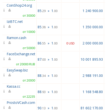
CoinShop24.org
85
»
1
1 240 900.00
.29
.00
от 30000
IziBTC.net
85
»
1
1 350 000.00
.38
.00
от 10000
Ramon.cash
86
»
1
2 000 000.00
.55
.00
0 USD
от 50000
FaceExchange.net
87
»
1
10 001 895.93
.00
.00
от 20000 RUB
EasySwap.biz
88
»
1
2 988 191.00
.34
.00
от 20000
Kassa.cc
88
»
1
1 168 548.80
.93
.00
от 22235
ProstoVCash.com
90
»
1
81 602 170.00
.13
.00