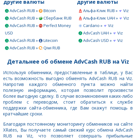
другие валюты
другие валюты
AdvCash RUB »
Bitcoin
Альфа-Клик RUB »
Viz
AdvCash RUB »
Сбербанк RUB
Альфа-Клик UAH »
Viz
AdvCash RUB »
Perfect Money
Cardano »
Viz
USD
AdvCash UAH »
Viz
AdvCash RUB »
Litecoin
AdvCash USD »
Viz
AdvCash RUB »
Qiwi RUB
Детальнее об обмене AdvCash RUB на Viz
Используя обменники, предоставленные в таблице, у Вас
есть возможность выгодно обменять AdvCash RUB на Viz.
Напротив каждого обменного пункта можно найти
полезную информацию, которая позволит произвести
более выгодную сделку. В случае возникновения каких-либо
проблем с переводом, стоит обратиться к службе
поддержки сайта-обменника, где Вам окажут помощь в
кратчайшие сроки.
Благодаря постоянному мониторингу обменников на сайте
XRates, Вы получаете самый свежий курс обмена AdvCash
RUB на Viz, что позволяет совершать прибыльные