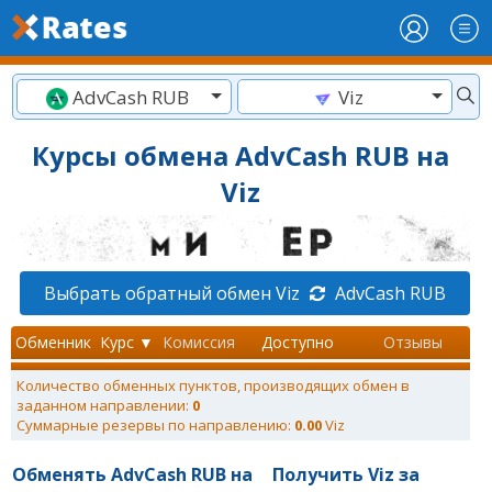
AdvCash RUB
Viz
Курсы обмена AdvCash RUB на
Viz
Выбрать обратный обмен Viz
AdvCash RUB
Обменник
Курс ▼
Комиссия
Доступно
Отзывы
Количество обменных пунктов, производящих обмен в
заданном направлении:
0
Суммарные резервы по направлению:
0.00
Viz
Обменять AdvCash RUB на
Получить Viz за