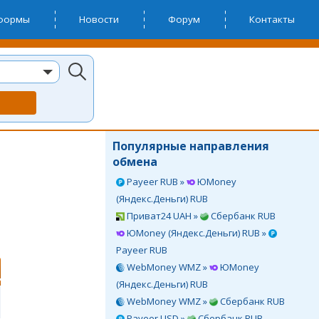
тформы
Новости
Форум
Контакты
Популярные направления
обмена
Payeer RUB »
ЮMoney
(Яндекс.Деньги) RUB
Приват24 UAH »
Сбербанк RUB
ЮMoney (Яндекс.Деньги) RUB »
Payeer RUB
WebMoney WMZ »
ЮMoney
(Яндекс.Деньги) RUB
WebMoney WMZ »
Сбербанк RUB
Payeer USD »
Сбербанк RUB