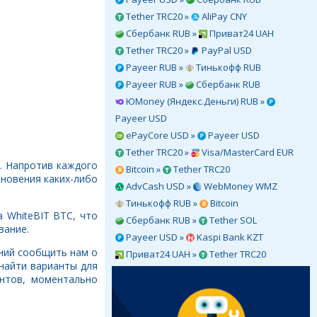
Tether TRC20 »
AliPay CNY
Сбербанк RUB »
Приват24 UAH
Tether TRC20 »
PayPal USD
Payeer RUB »
Тинькофф RUB
Payeer RUB »
Сбербанк RUB
ЮMoney (Яндекс.Деньги) RUB »
Payeer USD
ePayCore USD »
Payeer USD
Tether TRC20 »
Visa/MasterCard EUR
. Напротив каждого
Bitcoin »
Tether TRC20
кновения каких-либо
AdvCash USD »
WebMoney WMZ
Тинькофф RUB »
Bitcoin
 WhiteBIT BTC, что
Сбербанк RUB »
Tether SOL
вание.
Payeer USD »
Kaspi Bank KZT
ений сообщить нам о
Приват24 UAH »
Tether TRC20
найти варианты для
нтов, моментально