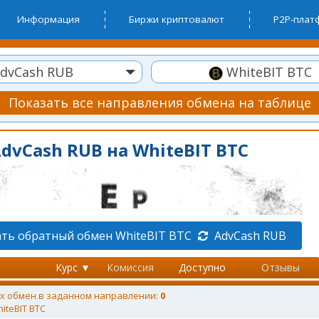
Информация
Биржи криптовалют
P2P-пла
dvCash RUB
WhiteBIT BTC
Показать все направления обмена на таблице
dvCash RUB на WhiteBIT BTC
ть обратный обмен WhiteBIT BTC
AdvCash RUB
Курс ▼
Комиссия
Доступно
Отзывы
х обмен в заданном направлении:
0
iteBIT BTC