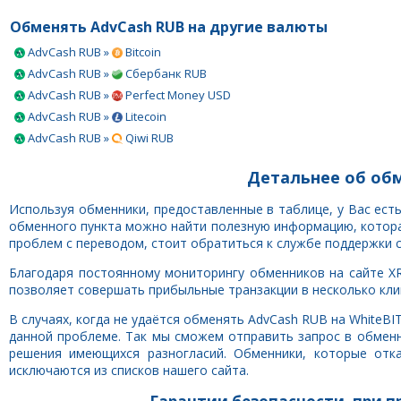
Обменять AdvCash RUB на другие валюты
AdvCash RUB »
Bitcoin
AdvCash RUB »
Сбербанк RUB
AdvCash RUB »
Perfect Money USD
AdvCash RUB »
Litecoin
AdvCash RUB »
Qiwi RUB
Детальнее об обм
Используя обменники, предоставленные в таблице, у Вас ес
обменного пункта можно найти полезную информацию, которая
проблем с переводом, стоит обратиться к службе поддержки 
Благодаря постоянному мониторингу обменников на сайте XR
позволяет совершать прибыльные транзакции в несколько клик
В случаях, когда не удаётся обменять AdvCash RUB на WhiteB
данной проблеме. Так мы сможем отправить запрос в обмен
решения имеющихся разногласий. Обменники, которые отк
исключаются из списков нашего сайта.