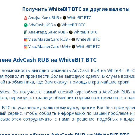
Получить WhiteBIT BTC за другие валюты
Альфа-Клик RUB »
WhiteBIT BTC
AdvCash USD »
WhiteBIT BTC
Авангард Банк RUB »
WhiteBIT BTC
Visa/MasterCard RUB »
WhiteBIT BTC
Visa/MasterCard UAH »
WhiteBIT BTC
ене AdvCash RUB на WhiteBIT BTC
ть возможность выгодно обменять AdvCash RUB на WhiteBIT BTC
 позволит произвести более выгодную сделку. В случае возни
сайта-обменника, где Вам окажут помощь в кратчайшие сроки.
ates, Вы получаете самый свежий курс обмена AdvCash RUB на
ов, переходя к странице обменника одним нажатием на его наз
IT BTC по указанному валютному курсу, просим Вас без промедл
ный сервис, чтобы собрать информацию по Вашей проблеме и 
азываются сотрудничать с нами в решение подобных инциде