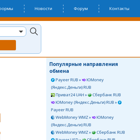
тформы
Новости
Форум
Контакты
Популярные направления
обмена
Payeer RUB »
ЮMoney
(Яндекс.Деньги) RUB
Приват24 UAH »
Сбербанк RUB
ЮMoney (Яндекс.Деньги) RUB »
Payeer RUB
WebMoney WMZ »
ЮMoney
(Яндекс.Деньги) RUB
WebMoney WMZ »
Сбербанк RUB
Payeer USD »
Сбербанк RUB