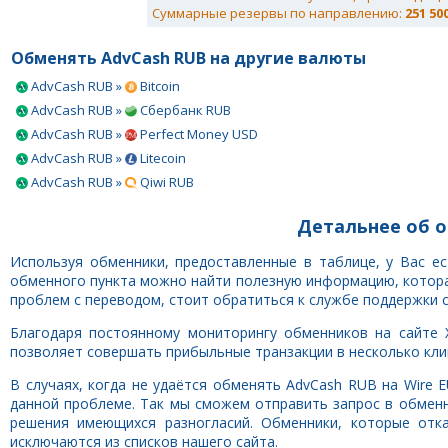
Суммарные резервы по направлению:
251 50
Обменять AdvCash RUB на другие валюты
AdvCash RUB »
Bitcoin
AdvCash RUB »
Сбербанк RUB
AdvCash RUB »
Perfect Money USD
AdvCash RUB »
Litecoin
AdvCash RUB »
Qiwi RUB
Детальнее об о
Используя обменники, предоставленные в таблице, у Вас е
обменного пункта можно найти полезную информацию, которая
проблем с переводом, стоит обратиться к службе поддержки 
Благодаря постоянному мониторингу обменников на сайте 
позволяет совершать прибыльные транзакции в несколько клик
В случаях, когда не удаётся обменять AdvCash RUB на Wire
данной проблеме. Так мы сможем отправить запрос в обмен
решения имеющихся разногласий. Обменники, которые отк
исключаются из списков нашего сайта.