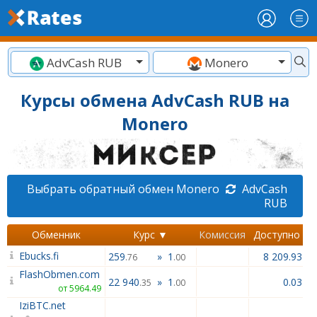
AdvCash RUB
Monero
Курсы обмена AdvCash RUB на
Monero
Выбрать обратный обмен Monero
AdvCash
RUB
Обменник
Курс ▼
Комиссия
Доступно
Ebucks.fi
259
»
1
8 209.93
.76
.00
FlashObmen.com
22 940
»
1
0.03
.35
.00
от 5964.49
IziBTC.net