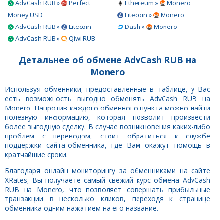
AdvCash RUB »
Perfect
Ethereum »
Monero
Money USD
Litecoin »
Monero
AdvCash RUB »
Litecoin
Dash »
Monero
AdvCash RUB »
Qiwi RUB
Детальнее об обмене AdvCash RUB на
Monero
Используя обменники, предоставленные в таблице, у Вас
есть возможность выгодно обменять AdvCash RUB на
Monero. Напротив каждого обменного пункта можно найти
полезную информацию, которая позволит произвести
более выгодную сделку. В случае возникновения каких-либо
проблем с переводом, стоит обратиться к службе
поддержки сайта-обменника, где Вам окажут помощь в
кратчайшие сроки.
Благодаря онлайн мониторингу за обменниками на сайте
XRates, Вы получаете самый свежий курс обмена AdvCash
RUB на Monero, что позволяет совершать прибыльные
транзакции в несколько кликов, переходя к странице
обменника одним нажатием на его название.