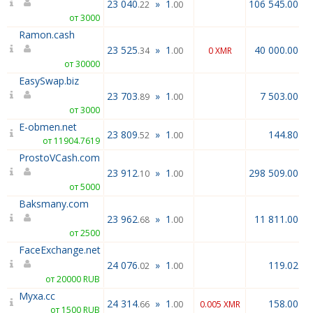
23 040
»
1
106 545.00
.22
.00
от 3000
Ramon.cash
23 525
»
1
40 000.00
.34
.00
0 XMR
от 30000
EasySwap.biz
23 703
»
1
7 503.00
.89
.00
от 3000
E-obmen.net
23 809
»
1
144.80
.52
.00
от 11904.7619
ProstoVCash.com
23 912
»
1
298 509.00
.10
.00
от 5000
Baksmany.com
23 962
»
1
11 811.00
.68
.00
от 2500
FaceExchange.net
24 076
»
1
119.02
.02
.00
от 20000 RUB
Myxa.cc
24 314
»
1
158.00
.66
.00
0.005 XMR
от 1500 RUB