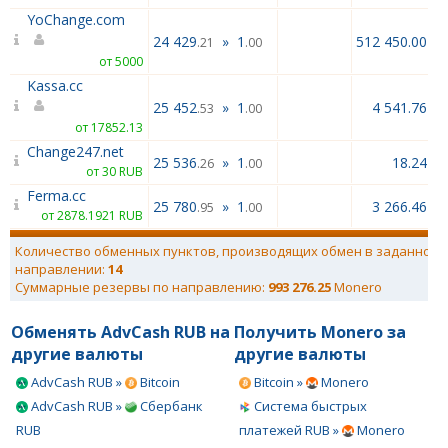
YoChange.com
24 429
»
1
512 450.00
.21
.00
от 5000
Kassa.cc
25 452
»
1
4 541.76
.53
.00
от 17852.13
Change247.net
25 536
»
1
18.24
.26
.00
от 30 RUB
Ferma.cc
25 780
»
1
3 266.46
.95
.00
от 2878.1921 RUB
Количество обменных пунктов, производящих обмен в заданном
направлении:
14
Суммарные резервы по направлению:
993 276.25
Monero
Обменять AdvCash RUB на
Получить Monero за
другие валюты
другие валюты
AdvCash RUB »
Bitcoin
Bitcoin »
Monero
AdvCash RUB »
Сбербанк
Система быстрых
RUB
платежей RUB »
Monero