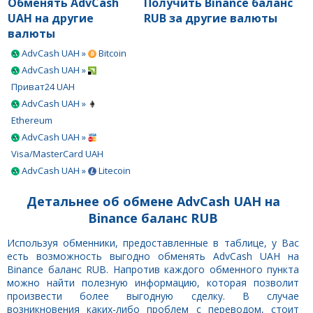
Обменять AdvCash
Получить Binance баланс
UAH на другие
RUB за другие валюты
валюты
AdvCash UAH »
Bitcoin
AdvCash UAH »
Приват24 UAH
AdvCash UAH »
Ethereum
AdvCash UAH »
Visa/MasterCard UAH
AdvCash UAH »
Litecoin
Детальнее об обмене AdvCash UAH на
Binance баланс RUB
Используя обменники, предоставленные в таблице, у Вас
есть возможность выгодно обменять AdvCash UAH на
Binance баланс RUB. Напротив каждого обменного пункта
можно найти полезную информацию, которая позволит
произвести более выгодную сделку. В случае
возникновения каких-либо проблем с переводом, стоит