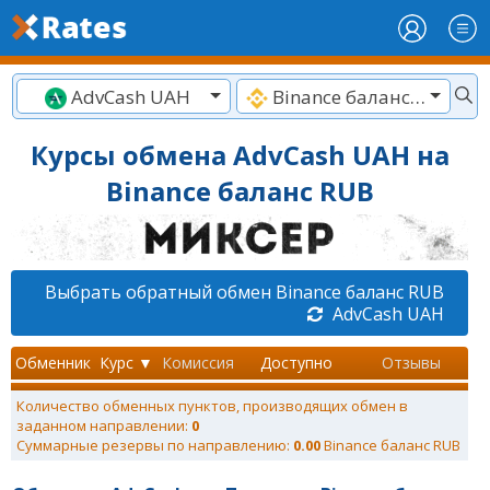
AdvCash UAH
Binance баланс RUB
Курсы обмена AdvCash UAH на
Binance баланс RUB
Выбрать обратный обмен Binance баланс RUB
AdvCash UAH
Обменник
Курс ▼
Комиссия
Доступно
Отзывы
Количество обменных пунктов, производящих обмен в
заданном направлении:
0
Суммарные резервы по направлению:
0.00
Binance баланс RUB