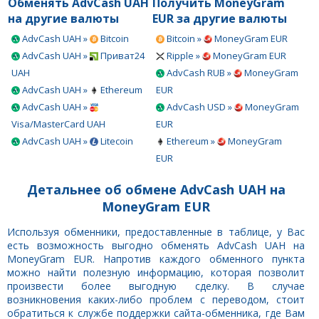
Обменять AdvCash UAH
Получить MoneyGram
на другие валюты
EUR за другие валюты
AdvCash UAH »
Bitcoin
Bitcoin »
MoneyGram EUR
AdvCash UAH »
Приват24
Ripple »
MoneyGram EUR
UAH
AdvCash RUB »
MoneyGram
AdvCash UAH »
Ethereum
EUR
AdvCash UAH »
AdvCash USD »
MoneyGram
Visa/MasterCard UAH
EUR
AdvCash UAH »
Litecoin
Ethereum »
MoneyGram
EUR
Детальнее об обмене AdvCash UAH на
MoneyGram EUR
Используя обменники, предоставленные в таблице, у Вас
есть возможность выгодно обменять AdvCash UAH на
MoneyGram EUR. Напротив каждого обменного пункта
можно найти полезную информацию, которая позволит
произвести более выгодную сделку. В случае
возникновения каких-либо проблем с переводом, стоит
обратиться к службе поддержки сайта-обменника, где Вам