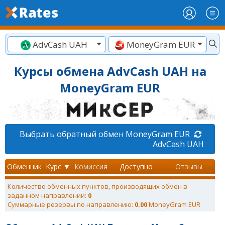
AdvCash UAH
MoneyGram EUR
Курсы обмена AdvCash UAH на
MoneyGram EUR
Выбрать обратный обмен MoneyGram EUR
AdvCash UAH
Обменник
Курс ▼
Комиссия
Доступно
Отзывы
Количество обменных пунктов, производящих обмен в
заданном направлении:
0
Суммарные резервы по направлению:
0.00
MoneyGram EUR