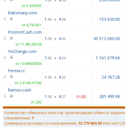
.00
.36
от 5.434302
Baksmany.com
1
»
4
153 630.00
.00
.36
от 6.791451
ProstoVCash.com
1
»
4
30 512 000.00
.00
.35
от 11.48128736
YoChange.com
1
»
4
1 161 679.66
.00
.34
от 10.90928926
Ferma.cc
1
»
4
24 767.28
.00
.32
от 2.3149 ATOM
Ramon.cash
1
»
4
285 499.98
.00
.27
0 USD
от 200
Количество обменных пунктов, производящих обмен в заданном
направлении:
7
Суммарные резервы по направлению:
32 773 804.63
AdvCash USD