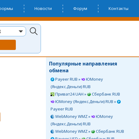
тформы
Новости
Форум
Контакты
B
Популярные направления
обмена
Payeer RUB »
ЮMoney
(Яндекс.Деньги) RUB
Приват24 UAH »
Сбербанк RUB
ЮMoney (Яндекс.Деньги) RUB »
Payeer RUB
WebMoney WMZ »
ЮMoney
(Яндекс.Деньги) RUB
WebMoney WMZ »
Сбербанк RUB
Payeer USD »
Сбербанк RUB