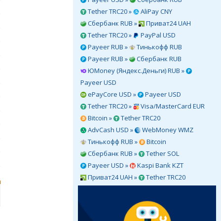
Tether TRC20 »
AliPay CNY
Сбербанк RUB »
Приват24 UAH
Tether TRC20 »
PayPal USD
Payeer RUB »
Тинькофф RUB
Payeer RUB »
Сбербанк RUB
ЮMoney (Яндекс.Деньги) RUB »
Payeer USD
ePayCore USD »
Payeer USD
Tether TRC20 »
Visa/MasterCard EUR
Bitcoin »
Tether TRC20
AdvCash USD »
WebMoney WMZ
Тинькофф RUB »
Bitcoin
Сбербанк RUB »
Tether SOL
Payeer USD »
Kaspi Bank KZT
Приват24 UAH »
Tether TRC20