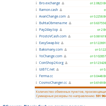
Bro.exchange
от 2.0823 
Ramon.cash
о
AvanChange.com
от 0.2258 
BuhtaObmena.me
от 0.63755
Pay2day.top
от 2 
ProstoVCash.com
от 0.06161
EasySwap.biz
от 0.12289
Baksmany.com
от 0.12
YoChange.com
от 0.10285
CoinShop24.org
от 0.12342
IziBTC.net
от 0
Ferma.cc
от 0.0448 
CosmoChanger.cc
от 0.6169 
Количество обменных пунктов, производящи
Суммарные резервы по направлению:
551 96