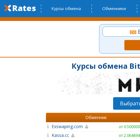
Курсы обмена
Обменники
B
Курсы обмена Bit
Выбрат
Обменник
Exswaping.com
от 0.50000
Kassa.cc
от 2.06489