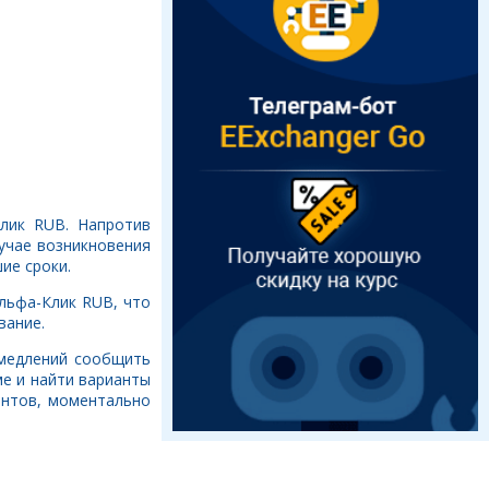
Клик RUB. Напротив
учае возникновения
ие сроки.
Альфа-Клик RUB, что
вание.
ромедлений сообщить
е и найти варианты
ентов, моментально