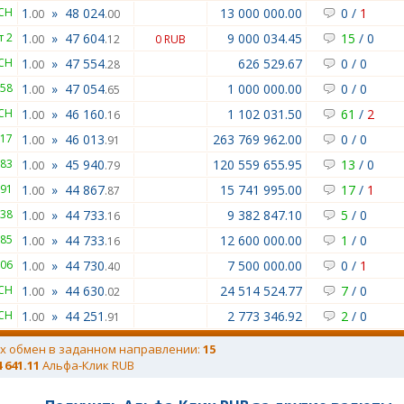
BCH
1
»
48 024
13 000 000.00
0
/
1
.00
.00
т 2
1
»
47 604
9 000 034.45
15
/
0
.00
.12
0 RUB
BCH
1
»
47 554
626 529.67
0
/
0
.00
.28
658
1
»
47 054
1 000 000.00
0
/
0
.00
.65
BCH
1
»
46 160
1 102 031.50
61
/
2
.00
.16
917
1
»
46 013
263 769 962.00
0
/
0
.00
.91
183
1
»
45 940
120 559 655.95
13
/
0
.00
.79
291
1
»
44 867
15 741 995.00
17
/
1
.00
.87
738
1
»
44 733
9 382 847.10
5
/
0
.00
.16
885
1
»
44 733
12 600 000.00
1
/
0
.00
.16
.06
1
»
44 730
7 500 000.00
0
/
1
.00
.40
BCH
1
»
44 630
24 514 524.77
7
/
0
.00
.02
BCH
1
»
44 251
2 773 346.92
2
/
0
.00
.91
х обмен в заданном направлении:
15
4 641.11
Альфа-Клик RUB