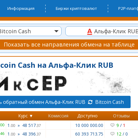
Информация
Биржи криптовалют
P2P-пла
itcoin Cash
Альфа-Клик RU
Показать все направления обмена на таблице
coin Cash на Альфа-Клик RUB
ь обратный обмен Альфа-Клик RUB
Bitcoin Cash
Курс ▼
Комиссия
Доступно
Отзывы
000
1
»
48 517
10 000 000.00
9
/
1
.00
.37
446
1
»
48 396
60 393 713.75
12
/
0
.00
.37