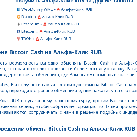
Получить Альфа-Клик RUB за другие валюты
WebMoney WME »
Альфа-Клик RUB
Bitcoin »
Альфа-Клик RUB
Ethereum »
Альфа-Клик RUB
Litecoin »
Альфа-Клик RUB
TRON »
Альфа-Клик RUB
не Bitcoin Cash на Альфа-Клик RUB
есть возможность выгодно обменять Bitcoin Cash на Альфа-
, которая позволит произвести более выгодную сделку. В сл
поддержки сайта-обменника, где Вам окажут помощь в кратчайш
tes, Вы получаете самый свежий курс обмена Bitcoin Cash на 
ов, переходя к странице обменника одним нажатием на его наз
а-Клик RUB по указанному валютному курсу, просим Вас без п
обменный сервис, чтобы собрать информацию по Вашей проблем
тказываются сотрудничать с нами в решение подобных инцид
оведении обмена Bitcoin Cash на Альфа-Клик RUB