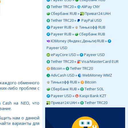
Tether TRC20 »
AliPay CNY
Сбербанк RUB »
Приват24 UAH
Tether TRC20 »
PayPal USD
Payeer RUB »
Тинькофф RUB
Payeer RUB »
Сбербанк RUB
ЮMoney (Яндекс.Деньги) RUB »
Payeer USD
ePayCore USD »
Payeer USD
Tether TRC20 »
Visa/MasterCard EUR
Bitcoin »
Tether TRC20
AdvCash USD »
WebMoney WMZ
Тинькофф RUB »
Bitcoin
в каждого обменного
аких-либо проблем с
Сбербанк RUB »
Tether SOL
Payeer USD »
Kaspi Bank KZT
Приват24 UAH »
Tether TRC20
n Cash на NEO, что
вание.
общить нам о данной
найти варианты для