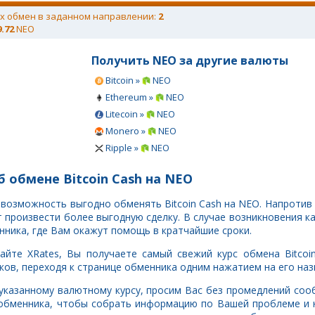
х обмен в заданном направлении:
2
9.72
NEO
Получить NEO за другие валюты
Bitcoin »
NEO
Ethereum »
NEO
Litecoin »
NEO
Monero »
NEO
Ripple »
NEO
 обмене Bitcoin Cash на NEO
ь возможность выгодно обменять Bitcoin Cash на NEO. Напроти
произвести более выгодную сделку. В случае возникновения к
нника, где Вам окажут помощь в кратчайшие сроки.
йте XRates, Вы получаете самый свежий курс обмена Bitcoi
ов, переходя к странице обменника одним нажатием на его наз
о указанному валютному курсу, просим Вас без промедлений со
 обменника, чтобы собрать информацию по Вашей проблеме и 