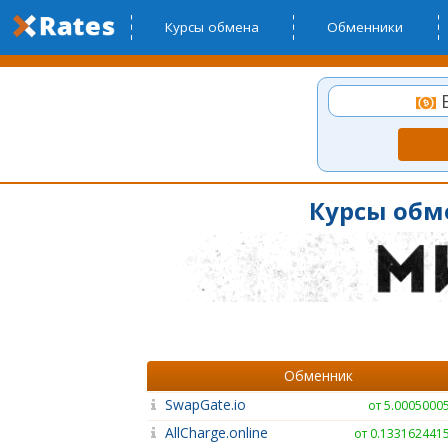
Курсы обмена
Обменники
B
Курсы обме
Обменник
SwapGate.io
от 5.0005000
AllCharge.online
от 0.133162441