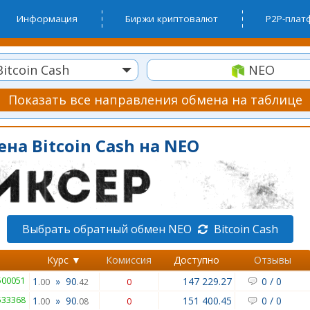
Информация
Биржи криптовалют
P2P-пла
itcoin Cash
NEO
Показать все направления обмена на таблице
на Bitcoin Cash на NEO
Выбрать обратный обмен NEO
Bitcoin Cash
Курс ▼
Комиссия
Доступно
Отзывы
500051
1
»
90
147 229.27
0
/
0
.00
.42
0
533368
1
»
90
151 400.45
0
/
0
.00
.08
0