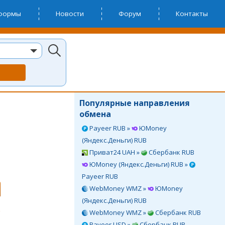
тформы
Новости
Форум
Контакты
Популярные направления
обмена
Payeer RUB »
ЮMoney
(Яндекс.Деньги) RUB
Приват24 UAH »
Сбербанк RUB
ЮMoney (Яндекс.Деньги) RUB »
Payeer RUB
WebMoney WMZ »
ЮMoney
(Яндекс.Деньги) RUB
WebMoney WMZ »
Сбербанк RUB
Payeer USD »
Сбербанк RUB