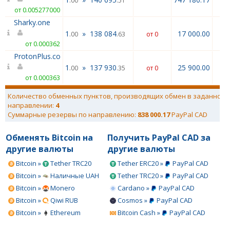
.00
.51
от 0.005277000
Sharky.one
1
»
138 084
17 000.00
.00
.63
от 0
от 0.000362
ProtonPlus.co
1
»
137 930
25 900.00
.00
.35
от 0
от 0.000363
Количество обменных пунктов, производящих обмен в заданном
направлении:
4
Суммарные резервы по направлению:
838 000.17
PayPal CAD
Обменять Bitcoin на
Получить PayPal CAD за
другие валюты
другие валюты
Bitcoin »
Tether TRC20
Tether ERC20 »
PayPal CAD
Bitcoin »
Наличные UAH
Tether TRC20 »
PayPal CAD
Bitcoin »
Monero
Cardano »
PayPal CAD
Bitcoin »
Qiwi RUB
Cosmos »
PayPal CAD
Bitcoin »
Ethereum
Bitcoin Cash »
PayPal CAD