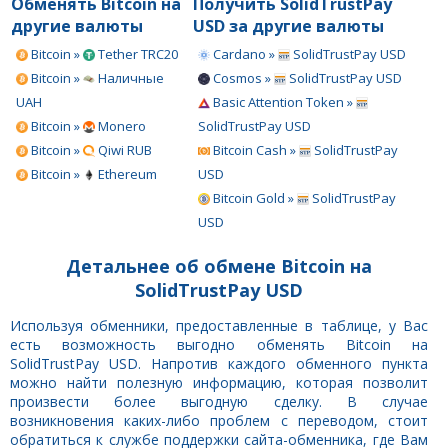
Обменять Bitcoin на
Получить SolidTrustPay
другие валюты
USD за другие валюты
Bitcoin »
Tether TRC20
Cardano »
SolidTrustPay USD
Bitcoin »
Наличные
Cosmos »
SolidTrustPay USD
UAH
Basic Attention Token »
Bitcoin »
Monero
SolidTrustPay USD
Bitcoin »
Qiwi RUB
Bitcoin Cash »
SolidTrustPay
Bitcoin »
Ethereum
USD
Bitcoin Gold »
SolidTrustPay
USD
Детальнее об обмене Bitcoin на
SolidTrustPay USD
Используя обменники, предоставленные в таблице, у Вас
есть возможность выгодно обменять Bitcoin на
SolidTrustPay USD. Напротив каждого обменного пункта
можно найти полезную информацию, которая позволит
произвести более выгодную сделку. В случае
возникновения каких-либо проблем с переводом, стоит
обратиться к службе поддержки сайта-обменника, где Вам