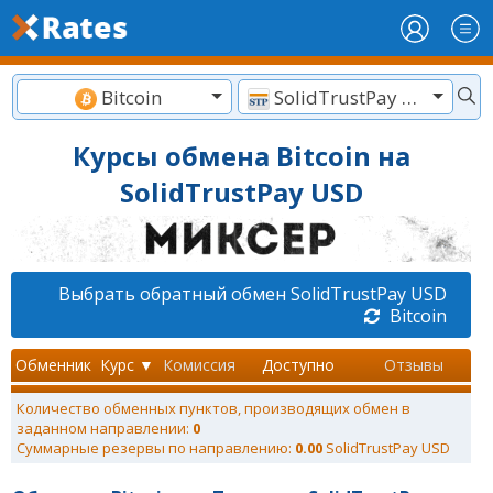
Bitcoin
SolidTrustPay USD
Курсы обмена Bitcoin на
SolidTrustPay USD
Выбрать обратный обмен SolidTrustPay USD
Bitcoin
Обменник
Курс ▼
Комиссия
Доступно
Отзывы
Количество обменных пунктов, производящих обмен в
заданном направлении:
0
Суммарные резервы по направлению:
0.00
SolidTrustPay USD