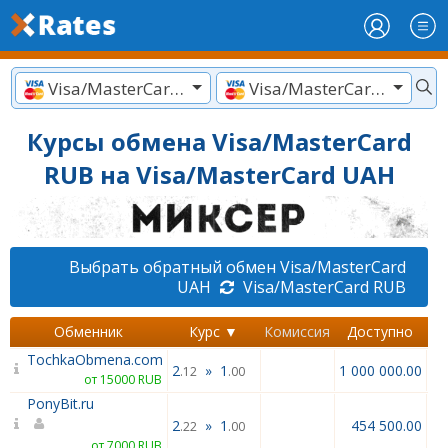
Visa/MasterCard RUB
Visa/MasterCard UAH
Курсы обмена Visa/MasterCard
RUB на Visa/MasterCard UAH
Выбрать обратный обмен Visa/MasterCard
UAH
Visa/MasterCard RUB
Обменник
Курс ▼
Комиссия
Доступно
TochkaObmena.com
2
»
1
1 000 000.00
.12
.00
от 15000 RUB
PonyBit.ru
2
»
1
454 500.00
.22
.00
от 7000 RUB