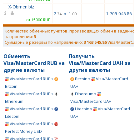
X-Obmen.biz
2
»
1
1 709 045.86
.34
.00
от 15000 RUB
Количество обменных пунктов, производящих обмен в заданном
направлении:
3
Суммарные резервы по направлению:
3 163 545.86
Visa/MasterCard
Обменять
Получить
Visa/MasterCard RUB на
Visa/MasterCard UAH за
другие валюты
другие валюты
Visa/MasterCard RUB »
Bitcoin »
Visa/MasterCard
Bitcoin
UAH
Visa/MasterCard RUB »
Ethereum »
Ethereum
Visa/MasterCard UAH
Visa/MasterCard RUB »
Litecoin »
Visa/MasterCard
Litecoin
UAH
Visa/MasterCard RUB »
Perfect Money USD
Visa/MasterCard RUB »