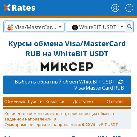
Visa/MasterCard RUB
WhiteBIT USDT
Курсы обмена Visa/MasterCard
RUB на WhiteBIT USDT
Выбрать обратный обмен WhiteBIT USDT
Visa/MasterCard RUB
Обменник
Курс ▼
Комиссия
Доступно
Отзывы
Количество обменных пунктов, производящих обмен в
заданном направлении:
0
Суммарные резервы по направлению:
0.00
WhiteBIT USDT