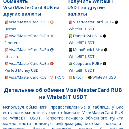
Обменять
Получить WhiteBIT
Visa/MasterCard RUB на
USDT за другие
другие валюты
валюты
Visa/MasterCard RUB »
Visa/MasterCard UAH »
Bitcoin
WhiteBIT USDT
Visa/MasterCard RUB »
Приват24 UAH »
Ethereum
WhiteBIT USDT
Visa/MasterCard RUB »
MonoBank UAH »
Litecoin
WhiteBIT USDT
Visa/MasterCard RUB »
Сбербанк RUB »
Perfect Money USD
WhiteBIT USDT
Visa/MasterCard RUB »
TRON
Bitcoin »
WhiteBIT USDT
Детальнее об обмене Visa/MasterCard RUB
на WhiteBIT USDT
Используя обменники, предоставленные в таблице, у Вас
есть возможность выгодно обменять Visa/MasterCard RUB
на WhiteBIT USDT. Напротив каждого обменного пункта
можно найти полезную информацию, которая позволит
произвести более выгодную сделку. В случае