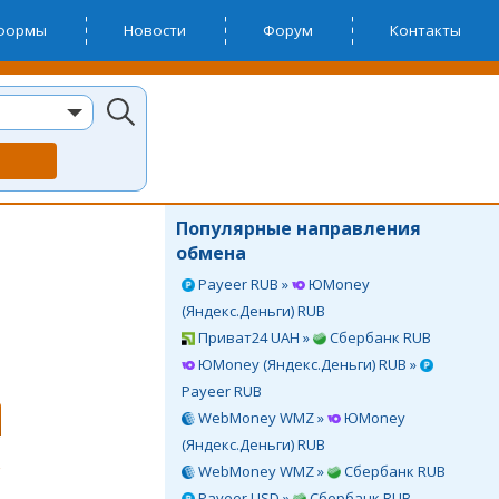
тформы
Новости
Форум
Контакты
Популярные направления
обмена
Payeer RUB »
ЮMoney
(Яндекс.Деньги) RUB
Приват24 UAH »
Сбербанк RUB
ЮMoney (Яндекс.Деньги) RUB »
Payeer RUB
WebMoney WMZ »
ЮMoney
(Яндекс.Деньги) RUB
WebMoney WMZ »
Сбербанк RUB
Payeer USD »
Сбербанк RUB