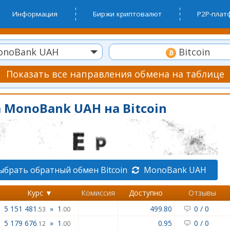
Информация
Биржи криптовалют
P2P-пла
noBank UAH
Bitcoin
Показать все направления обмена на таблице
 MonoBank UAH на Bitcoin
ыбрать обратный обмен Bitcoin
MonoBank UAH
Курс ▼
Комиссия
Доступно
Отзывы
5 151 481
»
1
499.80
0
/
0
.53
.00
5 179 676
»
1
0.95
0
/
0
.12
.00