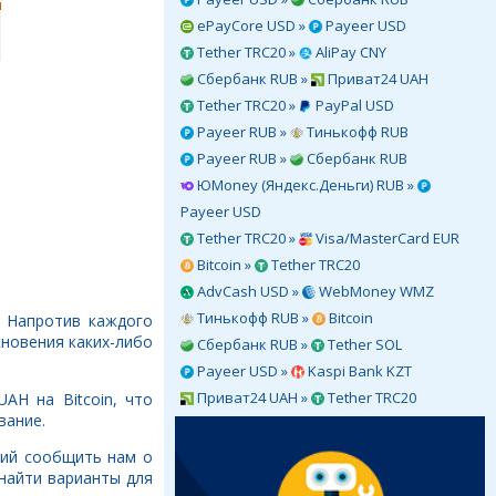
ePayCore USD »
Payeer USD
Tether TRC20 »
AliPay CNY
Сбербанк RUB »
Приват24 UAH
Tether TRC20 »
PayPal USD
Payeer RUB »
Тинькофф RUB
Payeer RUB »
Сбербанк RUB
ЮMoney (Яндекс.Деньги) RUB »
Payeer USD
Tether TRC20 »
Visa/MasterCard EUR
Bitcoin »
Tether TRC20
AdvCash USD »
WebMoney WMZ
Тинькофф RUB »
Bitcoin
. Напротив каждого
кновения каких-либо
Сбербанк RUB »
Tether SOL
Payeer USD »
Kaspi Bank KZT
Приват24 UAH »
Tether TRC20
AH на Bitcoin, что
вание.
ний сообщить нам о
найти варианты для