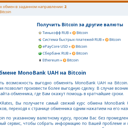
х обмен в заданном направлении:
2
Bitcoin
Получить Bitcoin за другие валюты
Тинькофф RUB »
Bitcoin
Система быстрых платежей RUB »
Bitcoin
ePayCore USD »
Bitcoin
Сбербанк RUB »
Bitcoin
Ethereum »
Bitcoin
бмене MonoBank UAH на Bitcoin
сть возможность выгодно обменять MonoBank UAH на Bitcoin
 позволит произвести более выгодную сделку. В случае возни
сайта-обменника, где Вам окажут помощь в кратчайшие сроки.
XRates, Вы получаете самый свежий курс обмена MonoBank U
ов, переходя к странице обменника одним нажатием на его наз
coin по указанному валютному курсу, просим Вас без промедле
ный сервис, чтобы собрать информацию по Вашей проблеме и 