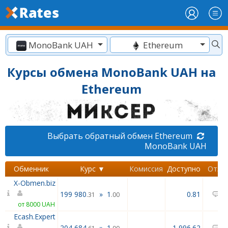
MonoBank UAH
Ethereum
Курсы обмена MonoBank UAH на
Ethereum
Выбрать обратный обмен Ethereum
MonoBank UAH
Обменник
Курс ▼
Комиссия
Доступно
Отзы
X-Obmen.biz
199 980
»
1
0.81
0
.31
.00
от 8000 UAH
Ecash.Expert
204 684
»
1
1 996.62
0