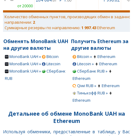
.61
.00
от 20000
Количество обменных пунктов, производящих обмен в заданном
направлении:
2
Суммарные резервы по направлению:
1 997.43
Ethereum
Обменять MonoBank UAH
Получить Ethereum за
на другие валюты
другие валюты
MonoBank UAH »
Bitcoin
Bitcoin »
Ethereum
MonoBank UAH »
Litecoin
Litecoin »
Ethereum
MonoBank UAH »
Сбербанк
Сбербанк RUB »
RUB
Ethereum
Qiwi RUB »
Ethereum
Тинькофф RUB »
Ethereum
Детальнее об обмене MonoBank UAH на
Ethereum
Используя обменники, предоставленные в таблице, у Вас