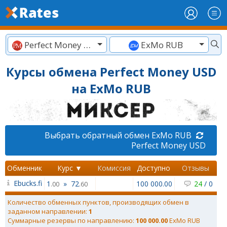
Perfect Money USD
ExMo RUB
Курсы обмена Perfect Money USD
на ExMo RUB
Выбрать обратный обмен ExMo RUB
Perfect Money USD
Обменник
Курс ▼
Комиссия
Доступно
Отзывы
Ebucks.fi
1
»
72
100 000.00
24
/
0
.00
.60
Количество обменных пунктов, производящих обмен в
заданном направлении:
1
Суммарные резервы по направлению:
100 000.00
ExMo RUB