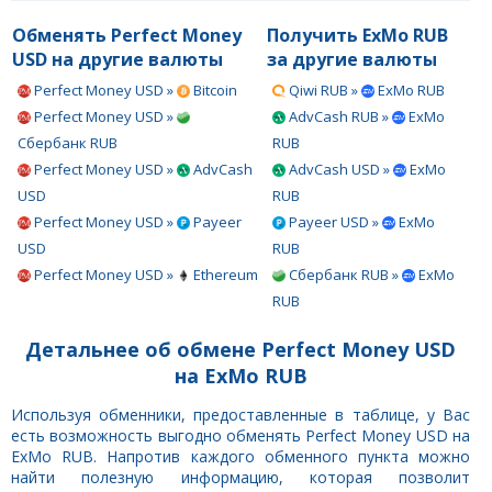
Обменять Perfect Money
Получить ExMo RUB
USD на другие валюты
за другие валюты
Perfect Money USD »
Bitcoin
Qiwi RUB »
ExMo RUB
Perfect Money USD »
AdvCash RUB »
ExMo
Сбербанк RUB
RUB
Perfect Money USD »
AdvCash
AdvCash USD »
ExMo
USD
RUB
Perfect Money USD »
Payeer
Payeer USD »
ExMo
USD
RUB
Perfect Money USD »
Ethereum
Сбербанк RUB »
ExMo
RUB
Детальнее об обмене Perfect Money USD
на ExMo RUB
Используя обменники, предоставленные в таблице, у Вас
есть возможность выгодно обменять Perfect Money USD на
ExMo RUB. Напротив каждого обменного пункта можно
найти полезную информацию, которая позволит