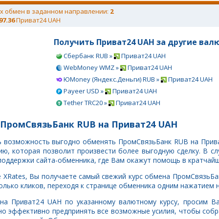
х обмен в заданном направлении:
2
97.36
Приват24 UAH
Получить Приват24 UAH за другие вал
Сбербанк RUB »
Приват24 UAH
WebMoney WMZ »
Приват24 UAH
ЮMoney (Яндекс.Деньги) RUB »
Приват24 UAH
Payeer USD »
Приват24 UAH
Tether TRC20 »
Приват24 UAH
 ПромСвязьБанк RUB на Приват24 UAH
ть возможность выгодно обменять ПромСвязьБанк RUB на Прив
, которая позволит произвести более выгодную сделку. В сл
поддержки сайта-обменника, где Вам окажут помощь в кратчайш
е XRates, Вы получаете самый свежий курс обмена ПромСвязьБа
лько кликов, переходя к странице обменника одним нажатием н
 на Приват24 UAH по указанному валютному курсу, просим В
но эффективно предпринять все возможные усилия, чтобы соб