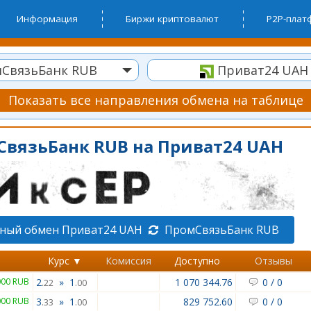
Информация
Биржи криптовалют
P2P-пла
СвязьБанк RUB
Приват24 UAH
Показать все направления обмена на таблице
СвязьБанк RUB на Приват24 UAH
тный обмен Приват24 UAH
ПромСвязьБанк RUB
Курс ▼
Комиссия
Доступно
Отзывы
000 RUB
2
»
1
1 070 344.76
0
/
0
.22
.00
000 RUB
3
»
1
829 752.60
0
/
0
.33
.00