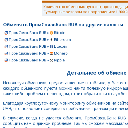
Количество обменных пунктов, производящи
Суммарные резервы по направлению:
1 900 0
Обменять ПромСвязьБанк RUB на другие валюты
ПромСвязьБанк RUB »
Bitcoin
ПромСвязьБанк RUB »
Ethereum
ПромСвязьБанк RUB »
Litecoin
ПромСвязьБанк RUB »
Monero
ПромСвязьБанк RUB »
Ripple
Детальнее об обмене
Используя обменники, предоставленные в таблице, у Вас ес
каждого обменного пункта можно найти полезную информацию
каких-либо проблем с переводом, стоит обратиться к службе 
Благодаря круглосуточному мониторингу обменников на сайт
UAH, что позволяет совершать прибыльные транзакции в неско
В случаях, когда не удаётся обменять ПромСвязьБанк RUB
сообщить нам о данной проблеме. Так мы сможем максималь