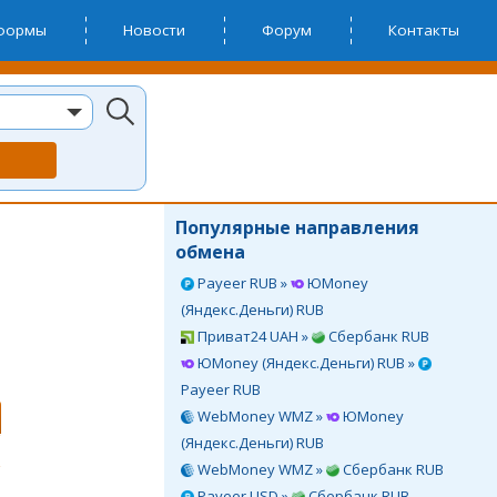
тформы
Новости
Форум
Контакты
Популярные направления
обмена
Payeer RUB »
ЮMoney
(Яндекс.Деньги) RUB
Приват24 UAH »
Сбербанк RUB
ЮMoney (Яндекс.Деньги) RUB »
Payeer RUB
WebMoney WMZ »
ЮMoney
(Яндекс.Деньги) RUB
WebMoney WMZ »
Сбербанк RUB
Payeer USD »
Сбербанк RUB