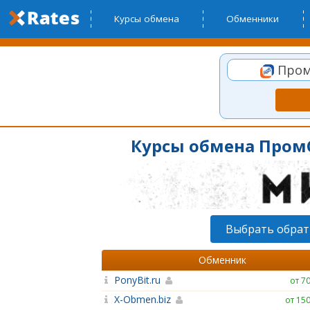
Курсы обмена
Обменники
Пром
Курсы обмена Пром
Выбрать обра
Обменник
PonyBit.ru
от 7
X-Obmen.biz
от 15