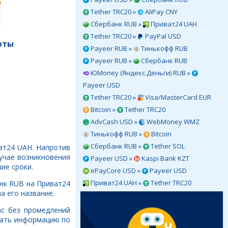
Tether TRC20 »
AliPay CNY
Сбербанк RUB »
Приват24 UAH
Tether TRC20 »
PayPal USD
юты
Payeer RUB »
Тинькофф RUB
Payeer RUB »
Сбербанк RUB
ЮMoney (Яндекс.Деньги) RUB »
Payeer USD
Tether TRC20 »
Visa/MasterCard EUR
Bitcoin »
Tether TRC20
AdvCash USD »
WebMoney WMZ
Тинькофф RUB »
Bitcoin
Сбербанк RUB »
Tether SOL
ат24 UAH. Напротив
учае возникновения
Payeer USD »
Kaspi Bank KZT
ие сроки.
ePayCore USD »
Payeer USD
Приват24 UAH »
Tether TRC20
нк RUB на Приват24
а его название.
ас без промедлений
рать информацию по