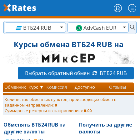
ВТБ24 RUB
AdvCash EUR
Курсы обмена ВТБ24 RUB на
Выбрать обратный обмен
ВТБ24 RUB
Обменник
Курс ▼
Комиссия
Доступно
Отзывы
Количество обменных пунктов, производящих обмен в
заданном направлении:
0
Суммарные резервы по направлению:
0.00
Обменять ВТБ24 RUB на
Получить за другие
другие валюты
валюты