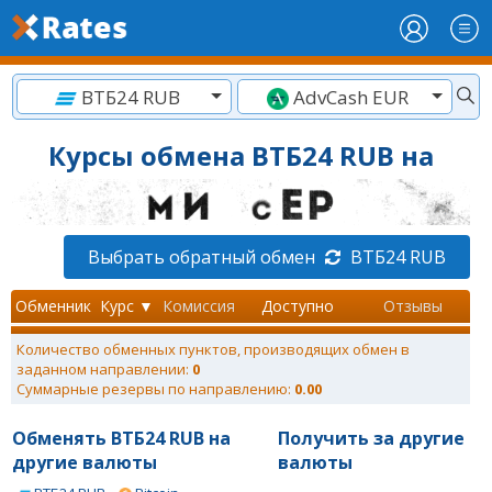
ВТБ24 RUB
AdvCash EUR
Курсы обмена ВТБ24 RUB на
Выбрать обратный обмен
ВТБ24 RUB
Обменник
Курс ▼
Комиссия
Доступно
Отзывы
Количество обменных пунктов, производящих обмен в
заданном направлении:
0
Суммарные резервы по направлению:
0.00
Обменять ВТБ24 RUB на
Получить за другие
другие валюты
валюты