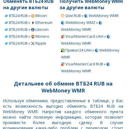
Обменять ВТБ24 RUB
Получить WebMoney WMR
на другие валюты
за другие валюты
ВТБ24 RUB »
Bitcoin
Qiwi RUB »
WebMoney WMR
ВТБ24 RUB »
Ethereum
WebMoney WMZ »
ВТБ24 RUB »
Litecoin
WebMoney WMR
ВТБ24 RUB »
Monero
Visa/MasterCard UAH »
ВТБ24 RUB »
Ripple
WebMoney WMR
Приват24 UAH »
WebMoney
WMR
Visa/MasterCard RUB »
WebMoney WMR
Детальнее об обмене ВТБ24 RUB на
WebMoney WMR
Используя обменники, предоставленные в таблице, у Вас
есть возможность выгодно обменять ВТБ24 RUB на
WebMoney WMR. Напротив каждого обменного пункта
можно найти полезную информацию, которая позволит
произвести более выгодную сделку. В случае
возникновения каких-либо проблем с переводом, стоит