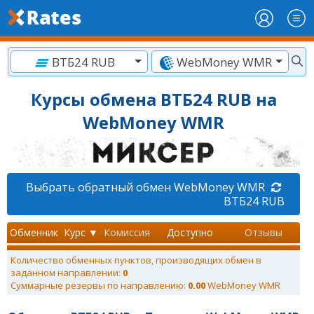
ВТБ24 RUB
WebMoney WMR
Курсы обмена ВТБ24 RUB на
WebMoney WMR
Выбрать обратный обмен WebMoney WMR
ВТБ24 RUB
Обменник
Курс ▼
Комиссия
Доступно
Отзывы
Количество обменных пунктов, производящих обмен в
заданном направлении:
0
Суммарные резервы по направлению:
0.00
WebMoney WMR