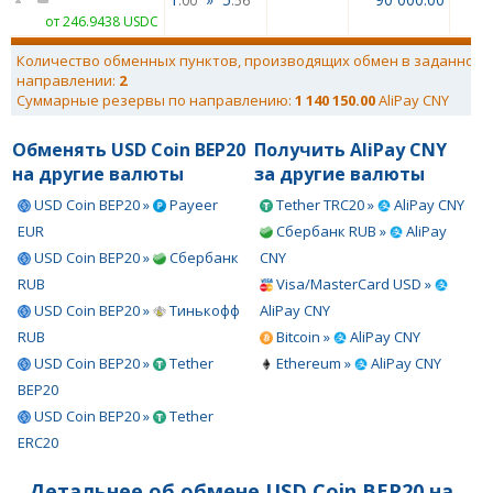
.00
.56
от 246.9438 USDC
Количество обменных пунктов, производящих обмен в заданном
направлении:
2
Суммарные резервы по направлению:
1 140 150.00
AliPay CNY
Обменять USD Coin BEP20
Получить AliPay CNY
на другие валюты
за другие валюты
USD Coin BEP20 »
Payeer
Tether TRC20 »
AliPay CNY
EUR
Сбербанк RUB »
AliPay
USD Coin BEP20 »
Сбербанк
CNY
RUB
Visa/MasterCard USD »
USD Coin BEP20 »
Тинькофф
AliPay CNY
RUB
Bitcoin »
AliPay CNY
USD Coin BEP20 »
Tether
Ethereum »
AliPay CNY
BEP20
USD Coin BEP20 »
Tether
ERC20
Детальнее об обмене USD Coin BEP20 на