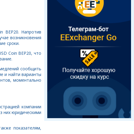
in BEP20. Напротив
учае возникновения
ие сроки.
USD Coin BEP20, что
вание.
ромедлений сообщить
е и найти варианты
ентов, моментально
истрацией компании
из них юридическими
акже показателям,