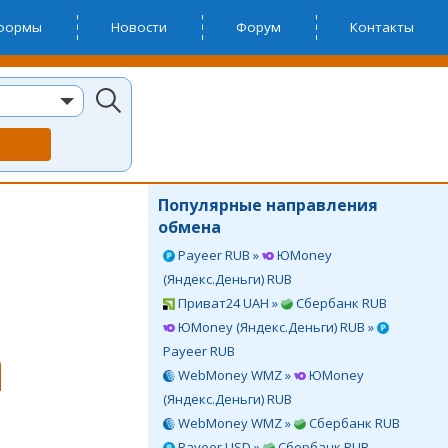
тформы
Новости
Форум
Контакты
Популярные направления
обмена
Payeer RUB »
ЮMoney
(Яндекс.Деньги) RUB
Приват24 UAH »
Сбербанк RUB
ЮMoney (Яндекс.Деньги) RUB »
Payeer RUB
WebMoney WMZ »
ЮMoney
(Яндекс.Деньги) RUB
WebMoney WMZ »
Сбербанк RUB
Payeer USD »
Сбербанк RUB