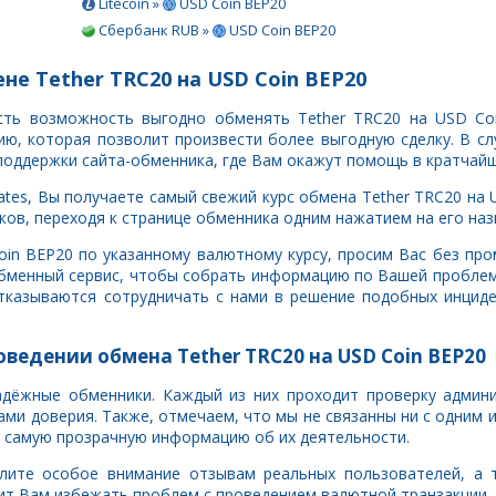
Litecoin »
USD Coin BEP20
Сбербанк RUB »
USD Coin BEP20
не Tether TRC20 на USD Coin BEP20
есть возможность выгодно обменять Tether TRC20 на USD Co
, которая позволит произвести более выгодную сделку. В сл
поддержки сайта-обменника, где Вам окажут помощь в кратчайш
tes, Вы получаете самый свежий курс обмена Tether TRC20 на 
ов, переходя к странице обменника одним нажатием на его наз
Coin BEP20 по указанному валютному курсу, просим Вас без п
обменный сервис, чтобы собрать информацию по Вашей проблем
тказываются сотрудничать с нами в решение подобных инцид
оведении обмена Tether TRC20 на USD Coin BEP20
адёжные обменники. Каждый из них проходит проверку админ
ами доверия. Также, отмечаем, что мы не связанны ни с одним 
 самую прозрачную информацию об их деятельности.
лите особое внимание отзывам реальных пользователей, а т
ит Вам избежать проблем с проведением валютной транзакции.