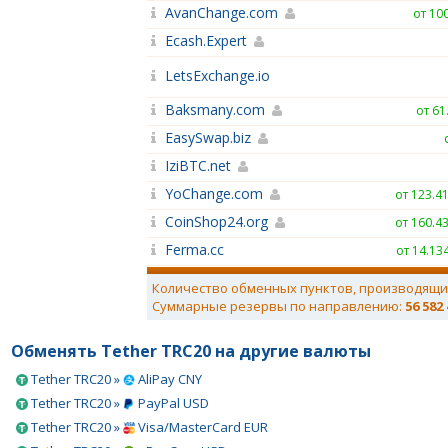
AvanChange.com
от 10
Ecash.Expert
LetsExchange.io
Baksmany.com
от 61
EasySwap.biz
IziBTC.net
YoChange.com
от 123.4
CoinShop24.org
от 160.4
Ferma.cc
от 14.13
Количество обменных пунктов, производящи
Суммарные резервы по направлению:
56 582
Обменять Tether TRC20 на другие валюты
Tether TRC20 »
AliPay CNY
Tether TRC20 »
PayPal USD
Tether TRC20 »
Visa/MasterCard EUR