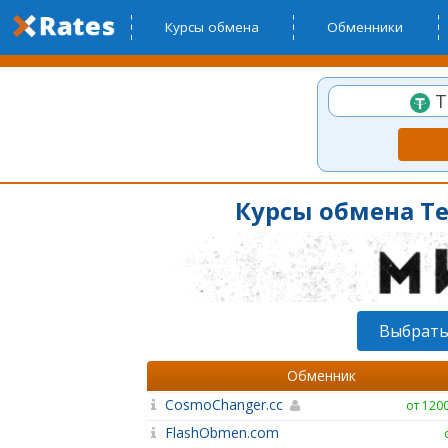
Курсы обмена
Обменники
T
Курсы обмена Te
Выбрать
Обменник
CosmoChanger.cc
от 120
FlashObmen.com