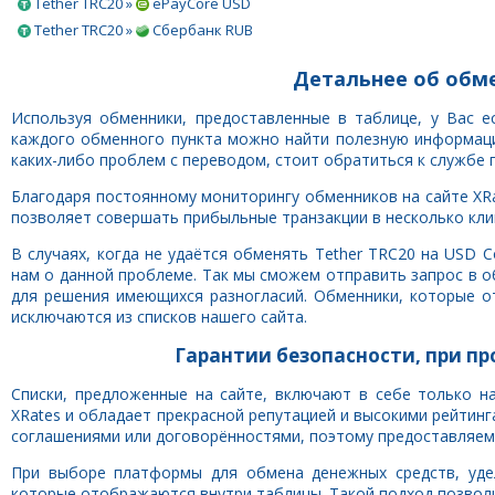
Tether TRC20 »
ePayCore USD
Tether TRC20 »
Сбербанк RUB
Детальнее об обме
Используя обменники, предоставленные в таблице, у Вас 
каждого обменного пункта можно найти полезную информацию
каких-либо проблем с переводом, стоит обратиться к службе 
Благодаря постоянному мониторингу обменников на сайте XRa
позволяет совершать прибыльные транзакции в несколько клик
В случаях, когда не удаётся обменять Tether TRC20 на USD 
нам о данной проблеме. Так мы сможем отправить запрос в 
для решения имеющихся разногласий. Обменники, которые о
исключаются из списков нашего сайта.
Гарантии безопасности, при пр
Списки, предложенные на сайте, включают в себе только н
XRates и обладает прекрасной репутацией и высокими рейтинг
соглашениями или договорённостями, поэтому предоставляем
При выборе платформы для обмена денежных средств, уде
которые отображаются внутри таблицы. Такой подход позвол