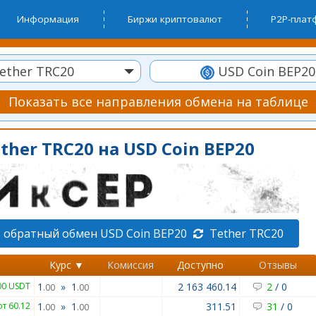
Информация
Биржи криптовалют
P2P-пла
ether TRC20
USD Coin BEP20
Показать все направления обмена на таблице
ther TRC20 на USD Coin BEP20
 обратный обмен USD Coin BEP20
Tether TRC20
Курс ▼
Комиссия
Доступно
Отзывы
00 USDT
1
»
1
2 163 460.14
2
/
0
.00
.00
от 60.12
1
»
1
311.51
31
/
0
.00
.00