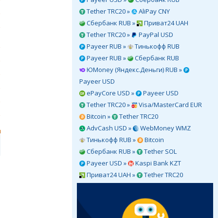
Tether TRC20 »
AliPay CNY
Сбербанк RUB »
Приват24 UAH
Tether TRC20 »
PayPal USD
Payeer RUB »
Тинькофф RUB
Payeer RUB »
Сбербанк RUB
ЮMoney (Яндекс.Деньги) RUB »
Payeer USD
ePayCore USD »
Payeer USD
Tether TRC20 »
Visa/MasterCard EUR
Bitcoin »
Tether TRC20
AdvCash USD »
WebMoney WMZ
Тинькофф RUB »
Bitcoin
Сбербанк RUB »
Tether SOL
Payeer USD »
Kaspi Bank KZT
Приват24 UAH »
Tether TRC20