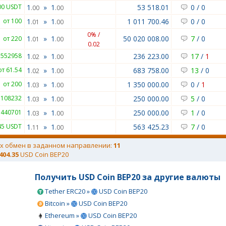
00 USDT
1
»
1
53 518.01
0
/
0
.00
.00
от 100
1
»
1
1 011 700.46
0
/
0
.01
.00
0% /
1
»
1
50 020 008.00
7
/
0
от 220
.01
.00
0.02
.552958
1
»
1
236 223.00
17
/
1
.02
.00
от 61.54
1
»
1
683 758.00
13
/
0
.02
.00
от 200
1
»
1
1 350 000.00
0
/
1
.03
.00
1108232
1
»
1
250 000.00
5
/
0
.03
.00
3440701
1
»
1
250 000.00
1
/
0
.03
.00
45 USDT
1
»
1
563 425.23
7
/
0
.11
.00
х обмен в заданном направлении:
11
 404.35
USD Coin BEP20
Получить USD Coin BEP20 за другие валюты
Tether ERC20 »
USD Coin BEP20
Bitcoin »
USD Coin BEP20
Ethereum »
USD Coin BEP20