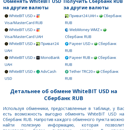
Обменять WhiteBIT USD
Получить Сбербанк RUB
на другие валюты
за другие валюты
WhiteBIT USD »
Приват24 UAH »
Сбербанк
Visa/MasterCard RUB
RUB
WhiteBIT USD »
WebMoney WMZ »
Visa/MasterCard UAH
Сбербанк RUB
WhiteBIT USD »
Приват24
Payeer USD »
Сбербанк
UAH
RUB
WhiteBIT USD »
MonoBank
Payeer RUB »
Сбербанк
UAH
RUB
WhiteBIT USD »
AdvCash
Tether TRC20 »
Сбербанк
USD
RUB
Детальнее об обмене WhiteBIT USD на
Сбербанк RUB
Используя обменники, предоставленные в таблице, у Вас
есть возможность выгодно обменять WhiteBIT USD на
Сбербанк RUB. Напротив каждого обменного пункта можно
найти полезную информацию, которая позволит