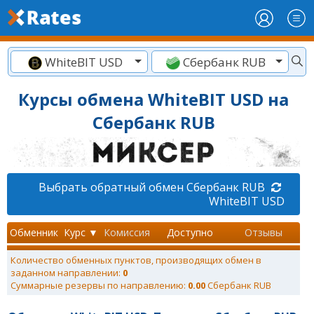
WhiteBIT USD
Сбербанк RUB
Курсы обмена WhiteBIT USD на
Сбербанк RUB
Выбрать обратный обмен Сбербанк RUB
WhiteBIT USD
Обменник
Курс ▼
Комиссия
Доступно
Отзывы
Количество обменных пунктов, производящих обмен в
заданном направлении:
0
Суммарные резервы по направлению:
0.00
Сбербанк RUB