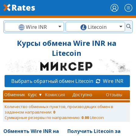
Wire INR
Litecoin
Курсы обмена Wire INR на
Litecoin
Выбрать обратный обмен Litecoin
Wire INR
Обменник
Курс ▼
Комиссия
Доступно
Отзывы
Количество обменных пунктов, производящих обмен в
заданном направлении:
0
Суммарные резервы по направлению:
0.00
Litecoin
Обменять Wire INR на
Получить Litecoin за