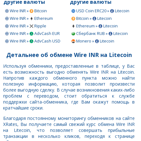
другие валюты
другие валюты
Wire INR »
Bitcoin
USD Coin ERC20 »
Litecoin
Wire INR »
Ethereum
Bitcoin »
Litecoin
Wire INR »
Ripple
Ethereum »
Litecoin
Wire INR »
AdvCash EUR
Сбербанк RUB »
Litecoin
Wire INR »
AdvCash USD
Monero »
Litecoin
Детальнее об обмене Wire INR на Litecoin
Используя обменники, предоставленные в таблице, у Вас
есть возможность выгодно обменять Wire INR на Litecoin.
Напротив каждого обменного пункта можно найти
полезную информацию, которая позволит произвести
более выгодную сделку. В случае возникновения каких-либо
проблем с переводом, стоит обратиться к службе
поддержки сайта-обменника, где Вам окажут помощь в
кратчайшие сроки.
Благодаря постоянному мониторингу обменников на сайте
XRates, Вы получаете самый свежий курс обмена Wire INR
на Litecoin, что позволяет совершать прибыльные
транзакции в несколько кликов, переходя к странице