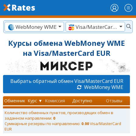
WebMoney WME
Visa/MasterCard EUR
Курсы обмена WebMoney WME
на Visa/MasterCard EUR
Выбрать обратный обмен Visa/MasterCard EUR
WebMoney WME
Обменник
Курс ▼
Комиссия
Доступно
Отзывы
Количество обменных пунктов, производящих обмен в
заданном направлении:
0
Суммарные резервы по направлению:
0.00
Visa/MasterCard
EUR