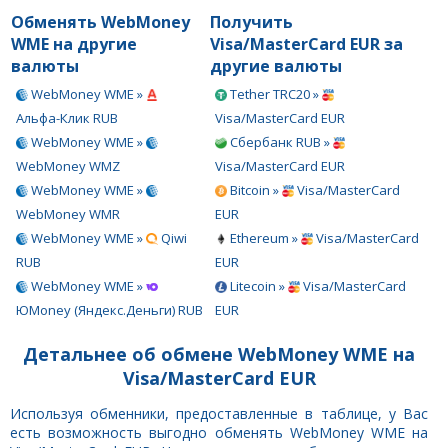
Обменять WebMoney
Получить
WME на другие
Visa/MasterCard EUR за
валюты
другие валюты
WebMoney WME »
Tether TRC20 »
Альфа-Клик RUB
Visa/MasterCard EUR
WebMoney WME »
Сбербанк RUB »
WebMoney WMZ
Visa/MasterCard EUR
WebMoney WME »
Bitcoin »
Visa/MasterCard
WebMoney WMR
EUR
WebMoney WME »
Qiwi
Ethereum »
Visa/MasterCard
RUB
EUR
WebMoney WME »
Litecoin »
Visa/MasterCard
ЮMoney (Яндекс.Деньги) RUB
EUR
Детальнее об обмене WebMoney WME на
Visa/MasterCard EUR
Используя обменники, предоставленные в таблице, у Вас
есть возможность выгодно обменять WebMoney WME на