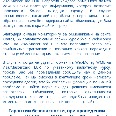
Visa/MasterCard EUR. Напротив каждого обменного пункта
можно найти полезную информацию, которая позволит
произвести более выгодную сделку. В случае
возникновения каких-либо проблем с переводом, стоит
обратиться к службе поддержки сайта-обменника, где Вам
окажут помощь в кратчайшие сроки.
Благодаря онлайн мониторингу за обменниками на сайте
XRates, Вы получаете самый свежий курс обмена WebMoney
WME на Visa/MasterCard EUR, что позволяет совершать
прибыльные транзакции в несколько кликов, переходя к
странице обменника одним нажатием на его название.
В случаях, когда не удаётся обменять WebMoney WME на
Visa/MasterCard EUR по указанному валютному курсу,
просим Вас без промедлений сообщить нам о данной
проблеме. Так мы сможем в кратчайшие сроки написать
посреднику сделки, чтобы собрать информацию по Вашей
проблеме и найти варианты для решения имеющихся
разногласий. Обменники, которые отказываются
сотрудничать с нами в решение подобных инцидентов,
моментально исключаются из списков нашего сайта.
Гарантии безопасности, при проведении