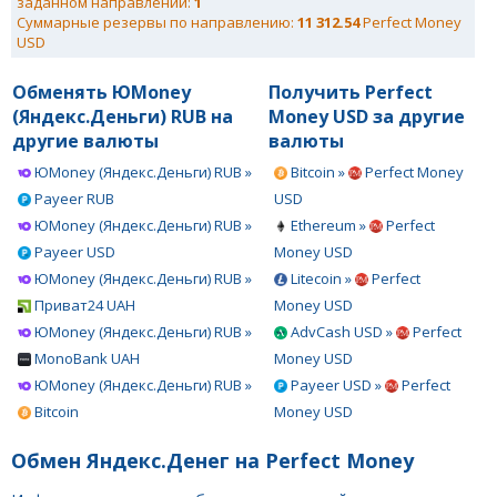
заданном направлении:
1
Суммарные резервы по направлению:
11 312.54
Perfect Money
USD
Обменять ЮMoney
Получить Perfect
(Яндекс.Деньги) RUB на
Money USD за другие
другие валюты
валюты
ЮMoney (Яндекс.Деньги) RUB »
Bitcoin »
Perfect Money
Payeer RUB
USD
ЮMoney (Яндекс.Деньги) RUB »
Ethereum »
Perfect
Payeer USD
Money USD
ЮMoney (Яндекс.Деньги) RUB »
Litecoin »
Perfect
Приват24 UAH
Money USD
ЮMoney (Яндекс.Деньги) RUB »
AdvCash USD »
Perfect
MonoBank UAH
Money USD
ЮMoney (Яндекс.Деньги) RUB »
Payeer USD »
Perfect
Bitcoin
Money USD
Обмен Яндекс.Денег на Perfect Money