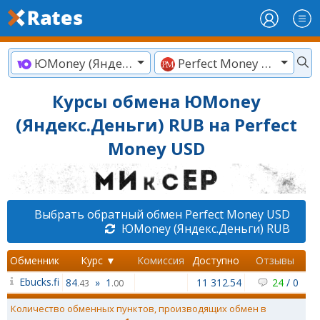
ЮMoney (Яндекс.Деньги) RUB
Perfect Money USD
Курсы обмена ЮMoney
(Яндекс.Деньги) RUB на Perfect
Money USD
Выбрать обратный обмен Perfect Money USD
ЮMoney (Яндекс.Деньги) RUB
Обменник
Курс ▼
Комиссия
Доступно
Отзывы
Ebucks.fi
84
»
1
11 312.54
24
/
0
.43
.00
Количество обменных пунктов, производящих обмен в