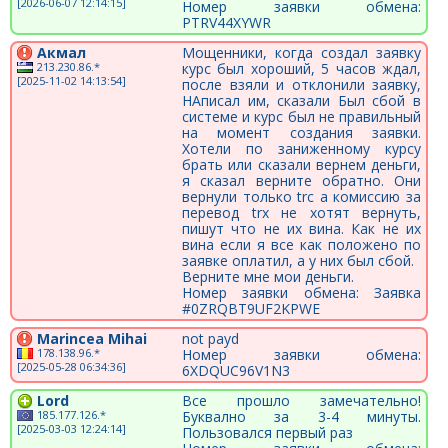
[2026-06-07 12:14:15]
Номер заявки обмена:
PTRV44XYWR
Акмал
Мощенники, когда создал заявку
213.230.86.*
курс был хороший, 5 часов ждал,
[2025-11-02 14:13:54]
после взяли и отклонили заявку,
НАписал им, сказали Был сбой в
системе и курс был не правильный
на момент создания заявки.
Хотели по заниженному курсу
брать или сказали вернем деньги,
я сказал верните обратно. Они
вернули только trc а комиссию за
перевод trx не хотят вернуть,
пишут что не их вина. Как не их
вина если я все как положено по
заявке оплатил, а у них был сбой.
Верните мне мои деньги.
Номер заявки обмена: Заявка
#0ZRQBT9UF2KPWE
Marincea Mihai
not payd
178.138.96.*
Номер заявки обмена:
[2025-05-28 06:34:36]
6XDQUC96V1N3
Lord
Все прошло замечательно!
185.177.126.*
Буквално за 3-4 минуты.
[2025-03-03 12:24:14]
Пользовался первый раз