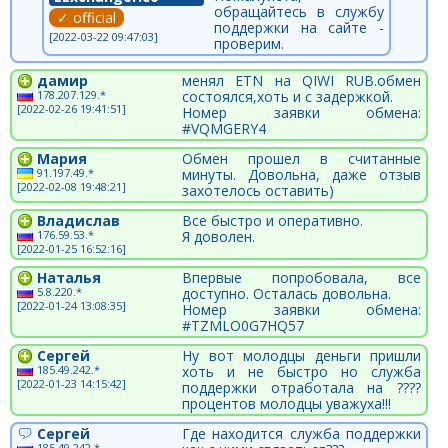
обращайтесь в службу
✓ official
поддержки на сайте -
[2022-03-22 09:47:03]
проверим.
дамир
менял ETN на QIWI RUB.обмен
178.207.129.*
состоялся,хоть и с задержкой.
[2022-02-26 19:41:51]
Номер заявки обмена:
#VQMGERY4
Мария
Обмен прошел в считанные
91.197.49.*
минуты. Довольна, даже отзыв
[2022-02-08 19:48:21]
захотелось оставить)
Владислав
Все быстро и оперативно.
176.59.53.*
Я доволен.
[2022-01-25 16:52:16]
Наталья
Впервые попробовала, все
5.8.220.*
доступно. Осталась довольна.
[2022-01-24 13:08:35]
Номер заявки обмена:
#TZMLO0G7HQ57
Сергей
Ну вот молодцы деньги пришли
185.49.242.*
хоть и не быстро но служба
[2022-01-23 14:15:42]
поддержки отработала на ????
процентов молодцы уважуха!!!
Сергей
Где находится служба поддержки
185.49.242.*