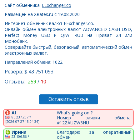
Сайт обменника:
EExchanger.co
Размещён на XRates.ru с 19.08.2020.
Интернет обменник валют EExchanger.co.
Онлайн обмен электронных валют ADVANCED CASH USD,
Perfect Money USD и QIWI RUB на Приват 24 или
Монобанк.
Совершайте быстрый, безопасный, автоматический обмен
электронных валют.
Направлений обмена: 1022
Резерв: $ 43 751 093
Отзывы:
259
/
10
Оставить отзыв
Al
What’s going on ?
85.237.207.*
Номер заявки обмена:
[2026-07-27 13:04:34]
#12ZAUZW3HU
Ирина
Благодарю за оперативный
23.106.56.*
обмен!