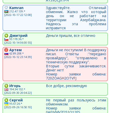
AY39DLJX1PH
Kamran
Здравствуйте. Отличный
212.47.139.*
обменник. Жалко что который
[2022-10-17 22:12:08]
день он не работает на
территории Азербайджана.
Надеюсь эта проблема
исправится
Дмитрий
Деньги пришли, все отлично
93.170.36.*
[2022-10-14 06:00:55]
Артем
Деньги не поступили! В поддержку
62.89.208.*
писал. Ответы :"передано
[2022-10-12 23:14:39]
провайдеру", "отправлено в
техническую поддержку".
Вторые сутки заканчиваются.
Денег нет!
Номер заявки обмена:
720ZOAGH2OTVFJ
Игорь
Все добре, рекомендую
194.34.132.*
[2022-09-30 20:04:22]
Сергей
Не первый раз пользуюсь этим
95.67.26.*
обменником.
[2022-09-26 16:50:10]
Номер заявки обмена:
0AFJVMV7O51Q12FS