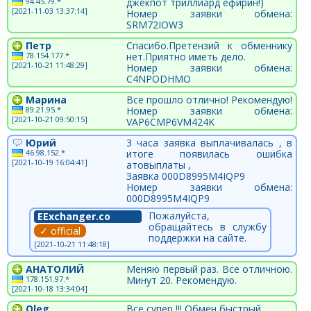
94.45.79.*
джекпот триллиард ефирин!)
[2021-11-03 13:37:14]
Номер заявки обмена:
SRM72IOW3
Петр
Спасибо.Претензий к обменнику
78.154.177.*
нет.Приятно иметь дело.
[2021-10-21 11:48:29]
Номер заявки обмена:
C4NPODHMO
Марина
Все прошло отлично! Рекомендую!
89.21.95.*
Номер заявки обмена:
[2021-10-21 09:50:15]
VAP6CMP6VM424K
Юрий
3 часа заявка выплачивалась , в
46.98.152.*
итоге появилась ошибка
[2021-10-19 16:04:41]
атовыплаты ,
Заявка 000D8995M4IQP9
Номер заявки обмена:
000D8995M4IQP9
Пожалуйста,
EExchanger.co
обращайтесь в службу
✓ official
поддержки на сайте.
[2021-10-21 11:48:18]
АНАТОЛИЙ
Меняю первый раз. Все отличною.
178.151.97.*
Минут 20. Рекомендую.
[2021-10-18 13:34:04]
Oleg
Все супер !!! Обмен быстрый