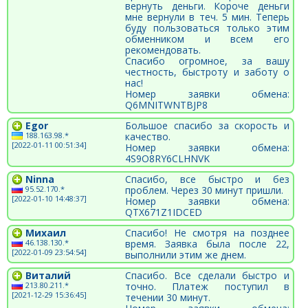
вернуть деньги. Короче деньги
мне вернули в теч. 5 мин. Теперь
буду пользоваться только этим
обменником и всем его
рекомендовать.
Спасибо огромное, за вашу
честность, быстроту и заботу о
нас!
Номер заявки обмена:
Q6MNITWNTBJP8
Egor
Большое спасибо за скорость и
188.163.98.*
качество.
[2022-01-11 00:51:34]
Номер заявки обмена:
4S9O8RY6CLHNVK
Ninna
Спасибо, все быстро и без
95.52.170.*
проблем. Через 30 минут пришли.
[2022-01-10 14:48:37]
Номер заявки обмена:
QTX671Z1IDCED
Михаил
Спасибо! Не смотря на позднее
46.138.130.*
время. Заявка была после 22,
[2022-01-09 23:54:54]
выполнили этим же днем.
Виталий
Спасибо. Все сделали быстро и
213.80.211.*
точно. Платеж поступил в
[2021-12-29 15:36:45]
течении 30 минут.