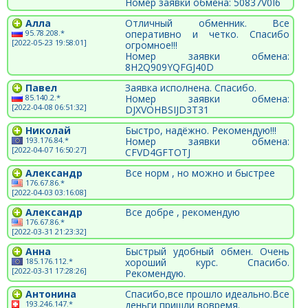
Номер заявки обмена: 50837V0I6
Алла
Отличный обменник. Все
95.78.208.*
оперативно и четко. Спасибо
[2022-05-23 19:58:01]
огромное!!!
Номер заявки обмена:
8H2Q909YQFGJ40D
Павел
Заявка исполнена. Спасибо.
85.140.2.*
Номер заявки обмена:
[2022-04-08 06:51:32]
DJXVOHBSIJD3T31
Николай
Быстро, надёжно. Рекомендую!!!
193.176.84.*
Номер заявки обмена:
[2022-04-07 16:50:27]
CFVD4GFTOTJ
Александр
Все норм , но можно и быстрее
176.67.86.*
[2022-04-03 03:16:08]
Александр
Все добре , рекомендую
176.67.86.*
[2022-03-31 21:23:32]
Анна
Быстрый удобный обмен. Очень
185.176.112.*
хороший курс. Спасибо.
[2022-03-31 17:28:26]
Рекомендую.
Антонина
Спасибо,все прошло идеально.Все
193.246.147.*
деньги пришли вовремя.