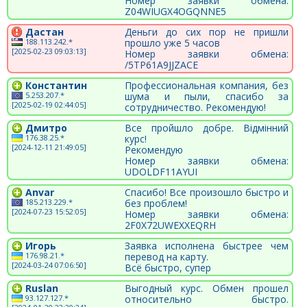
Номер заявки обмена:
Z04WIUGX4OGQNNE5
Дастан
Деньги до сих пор не пришли
188.113.242.*
прошло уже 5 часов
[2025-02-23 09:03:13]
Номер заявки обмена:
/5TP61A9JJZACE
Константин
Профессиональная компания, без
5.253.207.*
шума и пыли, спасибо за
[2025-02-19 02:44:05]
сотрудничество. Рекомендую!
Дмитро
Все пройшло добре. Відмінний
176.38.25.*
курс!
[2024-12-11 21:49:05]
Рекомендую
Номер заявки обмена:
UDOLDF11AYUI
Anvar
Спасибо! Все произошло быстро и
185.213.229.*
без проблем!
[2024-07-23 15:52:05]
Номер заявки обмена:
2F0X72UWEXXEQRH
Игорь
Заявка исполнена быстрее чем
176.98.21.*
перевод на карту.
[2024-03-24 07:06:50]
Всё быстро, супер
Ruslan
Выгодный курс. Обмен прошел
93.127.127.*
относительно быстро.