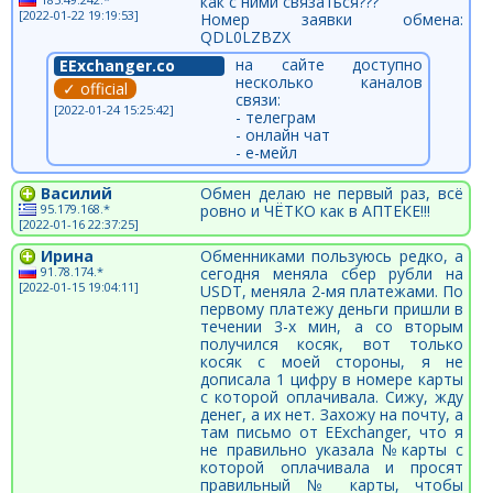
как с ними связаться???
[2022-01-22 19:19:53]
Номер заявки обмена:
QDL0LZBZX
на сайте доступно
EExchanger.co
несколько каналов
✓ official
связи:
[2022-01-24 15:25:42]
- телеграм
- онлайн чат
- е-мейл
Василий
Обмен делаю не первый раз, всё
95.179.168.*
ровно и ЧЁТКО как в АПТЕКЕ!!!
[2022-01-16 22:37:25]
Ирина
Обменниками пользуюсь редко, а
91.78.174.*
сегодня меняла сбер рубли на
[2022-01-15 19:04:11]
USDT, меняла 2-мя платежами. По
первому платежу деньги пришли в
течении 3-х мин, а со вторым
получился косяк, вот только
косяк с моей стороны, я не
дописала 1 цифру в номере карты
с которой оплачивала. Сижу, жду
денег, а их нет. Захожу на почту, а
там письмо от EExchanger, что я
не правильно указала №карты с
которой оплачивала и просят
правильный № карты, чтобы