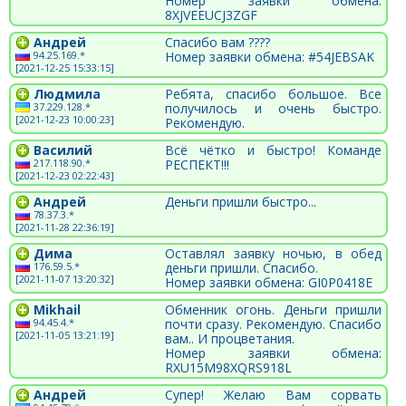
Номер заявки обмена:
8XJVEEUCJ3ZGF
Андрей
Спасибо вам ????
94.25.169.*
Номер заявки обмена: #54JEBSAK
[2021-12-25 15:33:15]
Людмила
Ребята, спасибо большое. Все
37.229.128.*
получилось и очень быстро.
[2021-12-23 10:00:23]
Рекомендую.
Василий
Всё чётко и быстро! Команде
217.118.90.*
РЕСПЕКТ!!!
[2021-12-23 02:22:43]
Андрей
Деньги пришли быстро...
78.37.3.*
[2021-11-28 22:36:19]
Дима
Оставлял заявку ночью, в обед
176.59.5.*
деньги пришли. Спасибо.
[2021-11-07 13:20:32]
Номер заявки обмена: GI0P0418E
Mikhail
Обменник огонь. Деньги пришли
94.45.4.*
почти сразу. Рекомендую. Спасибо
[2021-11-05 13:21:19]
вам.. И процветания.
Номер заявки обмена:
RXU15M98XQRS918L
Андрей
Супер! Желаю Вам сорвать