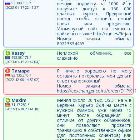
93.100.133.*
вечную подписку за 1000 ₽ и
[2023-01-17 22:41:37]
получите доступ к 150 000
платных курсов. Прекрасный
повод чтобы освоить новый
навык или профессию.
Упомянутый сайт вы сможете
найти по ссылке http://xurl.es/9ejaa
Номер заявки обмена:
89213334455
Kassy
Неплохой обменник, все
193.58.178.*
слаженно
[2023-01-15 20:47:04]
Тамара
Я ничего хорошего не могу
83.135.240.*
оставить потерялись мои деньги
[2022-12-08 14:52:02]
ответ односложный
Номер заявки обмена:
https://eexchanger.co/ru/order/D1PK11
Maxim
Менял около 20 тыс. USDT на € в
31.17.252.*
Берлине. Курьер был на месте с
[2022-11-30 23:41:10]
нужной суммой, уже через 15
минут после обращения. В
отличие от других обменников,
они позволяют провести
транзакцию в собственном офисе
(для постоянных клиентов) или