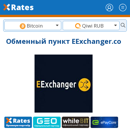
Bitcoin
Qiwi RUB
Обменный пункт EExchanger.co