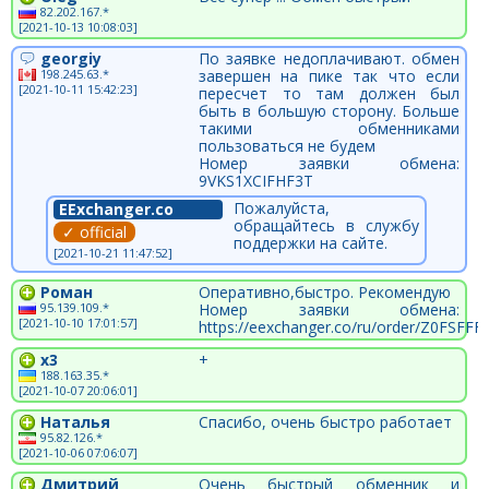
82.202.167.*
[2021-10-13 10:08:03]
georgiy
По заявке недоплачивают. обмен
198.245.63.*
завершен на пике так что если
[2021-10-11 15:42:23]
пересчет то там должен был
быть в большую сторону. Больше
такими обменниками
пользоваться не будем
Номер заявки обмена:
9VKS1XCIFHF3T
Пожалуйста,
EExchanger.co
обращайтесь в службу
✓ official
поддержки на сайте.
[2021-10-21 11:47:52]
Роман
Оперативно,быстро. Рекомендую
95.139.109.*
Номер заявки обмена:
[2021-10-10 17:01:57]
https://eexchanger.co/ru/order/Z0FSFFF
x3
+
188.163.35.*
[2021-10-07 20:06:01]
Наталья
Спасибо, очень быстро работает
95.82.126.*
[2021-10-06 07:06:07]
Дмитрий
Очень быстрый обменник и