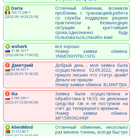
Daria
Отличный обменник, возникли
192.71.249.*
проблемы с транзакцией,ребята
[2022-09-14 23:25:14]
со службы поддержки решили
практически безвыходную
ситуацию в кратчайшие
сроки,однозначно буду
пользоваться,спасибо вам!
wshark
всё хорошо
31.40.167.*
Номер заявки обмена:
[2022-09-06 17:04:32]
3NMO9IHYF6L1SFG
Дмитрий
Добрый день , моя заявка была
84.54.191.*
осуществлена 02.09.2022, вчера
[2022-09-05 10:56:53]
пришло письмо что статус архив?
Деньги не пришли
Номер заявки обмена: BLMKP7J0A
Ilia
Заявка была осуществлена и
5.184.109.*
обработана в 18:33, но денежные
[2022-07-25 00:04:34]
средства так и не поступили на
счёт до теперешнего времени…
Номер заявки обмена:
MF15R93XUHNP
AlienMind
Отличный обменник, несколько
37.212.80.*
раз меняла токены, всегда быстро
[2022-07-22 15:31:53]