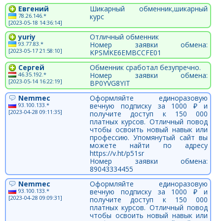
Евгений
Шикарный обменник,шикарный
78.26.146.*
курс
[2023-05-18 14:36:14]
yuriy
Отличный обменник
93.77.83.*
Номер заявки обмена:
[2023-05-17 21:58:10]
KPSMKE6EMBCCFE01
Сергей
Обменник сработал безупречно.
46.35.192.*
Номер заявки обмена:
[2023-05-14 16:22:19]
BP0YVG8YIT
Nemmec
Оформляйте единоразовую
93.100.133.*
вечную подписку за 1000 ₽ и
[2023-04-28 09:11:35]
получите доступ к 150 000
платных курсов. Отличный повод
чтобы освоить новый навык или
профессию. Упомянутый сайт вы
можете найти по адресу
https://v.ht/p51sr
Номер заявки обмена:
89043334455
Nemmec
Оформляйте единоразовую
93.100.133.*
вечную подписку за 1000 ₽ и
[2023-04-28 09:09:31]
получите доступ к 150 000
платных курсов. Отличный повод
чтобы освоить новый навык или