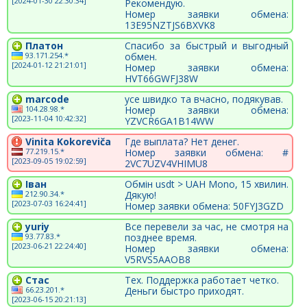
[2024-01-30 22:30:34]
Рекомендую.
Номер заявки обмена:
13E95NZTJS6BXVK8
Платон
Спасибо за быстрый и выгодный
93.171.254.*
обмен.
[2024-01-12 21:21:01]
Номер заявки обмена:
HVT66GWFJ38W
marcode
усе швидко та вчасно, подякував.
104.28.98.*
Номер заявки обмена:
[2023-11-04 10:42:32]
YZVCR6GA1B14WW
Vinita Kokoreviča
Где выплата? Нет денег.
77.219.15.*
Номер заявки обмена: #
[2023-09-05 19:02:59]
2VC7UZV4VHIMU8
Іван
Обмін usdt > UAH Mono, 15 хвилин.
212.90.34.*
Дякую!
[2023-07-03 16:24:41]
Номер заявки обмена: 50FYJ3GZD
yuriy
Все перевели за час, не смотря на
93.77.83.*
позднее время.
[2023-06-21 22:24:40]
Номер заявки обмена:
V5RVS5AAOB8
Стас
Тех. Поддержка работает четко.
66.23.201.*
Деньги быстро приходят.
[2023-06-15 20:21:13]