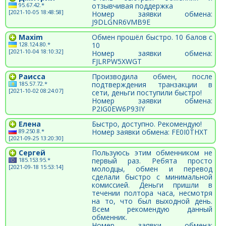
95.67.42.*
отзывчивая поддержка
[2021-10-05 18:48:58]
Номер заявки обмена:
J9DLGNR6VMB9E
Maxim
Обмен прошёл быстро. 10 балов с
128.124.80.*
10
[2021-10-04 18:10:32]
Номер заявки обмена:
FJLRPW5XWGT
Раисса
Производила обмен, после
185.57.72.*
подтверждения транзакции в
[2021-10-02 08:24:07]
сети, деньги поступили быстро!
Номер заявки обмена:
P2IG0EW6P93IY
Елена
Быстро, доступно. Рекомендую!
89.250.8.*
Номер заявки обмена: FE0I0THXT
[2021-09-25 13:20:30]
Сергей
Пользуюсь этим обменником не
185.153.95.*
первый раз. Ребята просто
[2021-09-18 15:53:14]
молодцы, обмен и перевод
сделали быстро с минимальной
комиссией. Деньги пришли в
течении полтора часа, несмотря
на то, что был выходной день.
Всем рекомендую данный
обменник.
Номер заявки обмена: