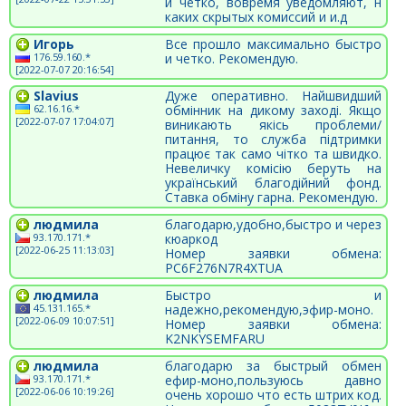
и четко, вовремя уведомляют, н
каких скрытых комиссий и и.д
Игорь
Все прошло максимально быстро
176.59.160.*
и четко. Рекомендую.
[2022-07-07 20:16:54]
Slavius
Дуже оперативно. Найшвидший
62.16.16.*
обмінник на дикому заході. Якщо
[2022-07-07 17:04:07]
виникають якісь проблеми/
питання, то служба підтримки
працює так само чітко та швидко.
Невеличку комісію беруть на
український благодійний фонд.
Ставка обміну гарна. Рекомендую.
людмила
благодарю,удобно,быстро и через
93.170.171.*
кюаркод
[2022-06-25 11:13:03]
Номер заявки обмена:
PC6F276N7R4XTUA
людмила
Быстро и
45.131.165.*
надежно,рекомендую,эфир-моно.
[2022-06-09 10:07:51]
Номер заявки обмена:
K2NKYSEMFARU
людмила
благодарю за быстрый обмен
93.170.171.*
ефир-моно,пользуюсь давно
[2022-06-06 10:19:26]
очень хорошо что есть штрих код.