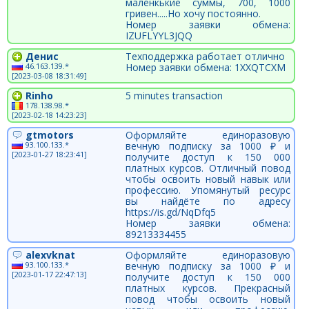
маленкькие суммы, 700, 1000
гривен.....Но хочу постоянно.
Номер заявки обмена:
IZUFLYYL3JQQ
Денис
Техподдержка работает отлично
46.163.139.*
Номер заявки обмена: 1XXQTCXM
[2023-03-08 18:31:49]
Rinho
5 minutes transaction
178.138.98.*
[2023-02-18 14:23:23]
gtmotors
Оформляйте единоразовую
93.100.133.*
вечную подписку за 1000 ₽ и
[2023-01-27 18:23:41]
получите доступ к 150 000
платных курсов. Отличный повод
чтобы освоить новый навык или
профессию. Упомянутый ресурс
вы найдёте по адресу
https://is.gd/NqDfq5
Номер заявки обмена:
89213334455
alexvknat
Оформляйте единоразовую
93.100.133.*
вечную подписку за 1000 ₽ и
[2023-01-17 22:47:13]
получите доступ к 150 000
платных курсов. Прекрасный
повод чтобы освоить новый