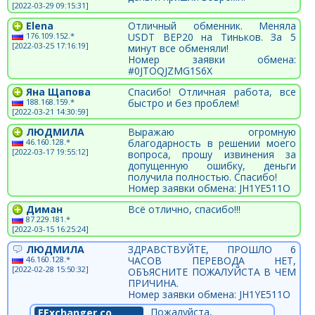
[2022-03-29 09:15:31]
Elena
Отличный обменник. Меняла
176.109.152.*
USDT BEP20 на Тиньков. За 5
[2022-03-25 17:16:19]
минут все обменяли!
Номер заявки обмена:
#0JTOQJZMG1S6X
Яна Щапова
Спасибо! Отличная работа, все
188.168.159.*
быстро и без проблем!
[2022-03-21 14:30:59]
ЛЮДМИЛА
Выражаю огромную
46.160.128.*
благодарность в решении моего
[2022-03-17 19:55:12]
вопроса, прошу извинения за
допущенную ошибку, деньги
получила полностью. Спасибо!
Номер заявки обмена: JH1YE511O
Диман
Всё отлично, спасибо!!!
87.229.181.*
[2022-03-15 16:25:24]
ЛЮДМИЛА
ЗДРАВСТВУЙТЕ, ПРОШЛО 6
46.160.128.*
ЧАСОВ ПЕРЕВОДА НЕТ,
[2022-02-28 15:50:32]
ОБЪЯСНИТЕ ПОЖАЛУЙСТА В ЧЕМ
ПРИЧИНА.
Номер заявки обмена: JH1YE511O
Пожалуйста,
EExchanger.co