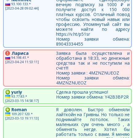
93.100.133.*
вечную подписку за 1000 ₽ и
[2023-04-28 09:02:44]
получите доступ к 150 000
платных курсов. Отличный повод
чтобы освоить новый навык или
профессию. Упомянутый сайт вы
можете найти по адресу
https://v.ht/p51sr
Номер заявки обмена:
89043334455
Лариса
Заявка была осуществлена и
94.198.41.*
обработана в 18:33, но денежные
[2023-04-24 11:53:11]
средства так и не поступили на
счёт!!!
Номер заявки : 4MZNZNUEOZ
Номер заявки обмена:
4MZNZNUEOZ
yuriy
Сделка прошла успешно!
93.77.83.*
Номер заявки обмена: Y42B3BP2R
[2023-03-15 14:58:17]
Roman
Я доволен. Быстро обменяли
109.207.120.*
лайткойн на Гривны. Но только не
[2023-03-13 19:11:13]
поднимайте потолок. Таких
маленьких сум очень много , а
обменять негде. Хотел бы
работать только с вами. Я меняю