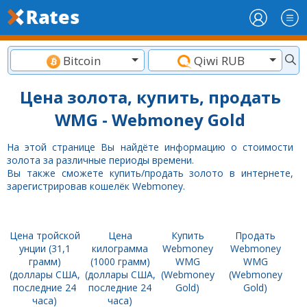
Bitcoin
Qiwi RUB
Цена золота, купить, продать
WMG - Webmoney Gold
На этой странице Вы найдёте информацию о стоимости
золота за различные периоды времени.
Вы также сможете купить/продать золото в интернете,
зарегистрировав кошелёк Webmoney.
Цена тройской
Цена
Купить
Продать
унции (31,1
килограмма
Webmoney
Webmoney
грамм)
(1000 грамм)
WMG
WMG
(доллары США,
(доллары США,
(Webmoney
(Webmoney
последние 24
последние 24
Gold)
Gold)
часа)
часа)