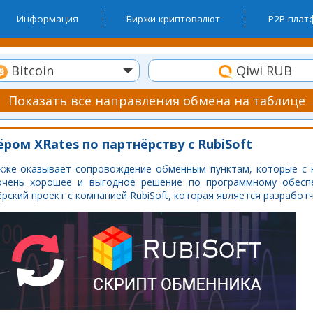
Информация
Биржи криптовалют
P2P-пла
Bitcoin
Qiwi RUB
Показать все направления обмена на таблице
ром XRates по партнёрству с RubiSoft
кже оказывает сопровождение обменным пунктам, которые с 
чень хорошее и выгодное решение по программному обесп
рский проект с компанией RubiSoft, которая является разработ