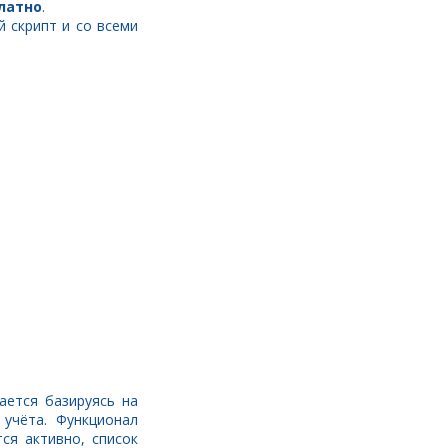
латно
.
й скрипт и со всеми
ается базируясь на
учёта. Функционал
ся активно, список