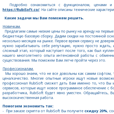
Подробно ознакомиться с функционалом, ценами и у
https://RubiSoft.co/
. На сайте описаны технические характер
Какие задачи мы Вам поможем решить.
Новичкам.
Предлагаем самые низкие цены по рынку на аренду на первые
бюджетнцю базовую сборку. Дадим скидки на постоянной осн
несколько месяцев на рынке. Первое время сервису не доверя
нужно зарабатывать себе репутацию, нужно просто ждать, и
сложный этап, который наступает после того, как был куплен
нашего многолетнего опыта интенсивной работы с обменни
существования. Мы поможем Вам легче пройти через это.
Профессионалам.
Мы хорошо знаем, что не все довольны как самим софтом, т
цена/качество. Многие опытные игроки ищут новые возмож
профессионал RubiSoft сможет дать Вам именно то, что Вы 
сервисов, которые ищут новое программное обеспечение с б
разработчика, RubiSoft будет явно уместен. Обращайтесь, 
высококачественная работа.
Помогаем экономить так:
- При заказе скрипта от RubiSoft Вы получите
скидку 20%
, с