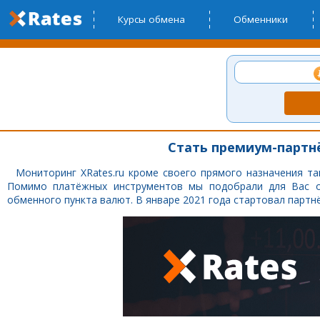
Курсы обмена
Обменники
Стать премиум-партнё
Мониторинг XRates.ru кроме своего прямого назначения та
Помимо платёжных инструментов мы подобрали для Вас о
обменного пункта валют. В январе 2021 года стартовал партнё