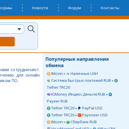
тформы
Новости
Форум
Контакты
Популярные направления
обмена
нами сотрудничают.
Bitcoin »
Наличные UAH
ечению для онлайн
чиком ПО.
Система быстрых платежей RUB »
Tether TRC20
ЮMoney (Яндекс.Деньги) RUB »
Payeer RUB
Tether TRC20 »
PayPal USD
Tether TRC20 »
Payoneer USD
Bitcoin »
Сбербанк RUB
Visa/MasterCard USD »
AliPay CNY