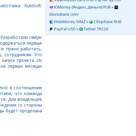
отчика RubiSoft:
ЮMoney (Яндекс.Деньги) RUB »
MonoBank UAH
WebMoney WMZ »
Сбербанк RUB
PayPal USD »
Tether TRC20
. Разработали самую
родержаться первые
ги. Нужно работать,
, сотрудникам. Это
 запуск проекта. Из
 на первых месяцах
екос в соотношении
итаем, что команда
ся. Для владельцев
ождения со стороны
ды будет проделана