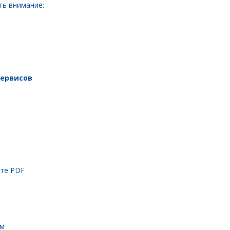
ть внимание:
сервисов
ате PDF
ом