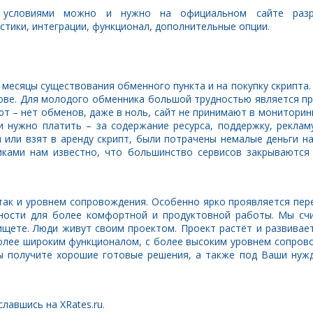
словиями можно и нужно на официальном сайте разраб
истики, интеграции, функционал, дополнительные опции.
 месяцы существования обменного пункта и на покупку скрипта
ове. Для молодого обменника большой трудностью является п
ют – нет обменов, даже в ноль, сайт не принимают в мониторин
 нужно платить – за содержание ресурса, поддержку, рекламу
 или взят в аренду скрипт, были потрачены немалые деньги на
ками нам известно, что большинство сервисов закрываются
ак и уровнем сопровождения. Особенно ярко проявляется пер
ности для более комфортной и продуктовной работы. Мы сч
ищете. Люди живут своим проектом. Проект растёт и развивает
олее широким функционалом, с более высоким уровнем сопров
Вы получите хорошие готовые решения, а также под Ваши нуж
ославшись на XRates.ru.