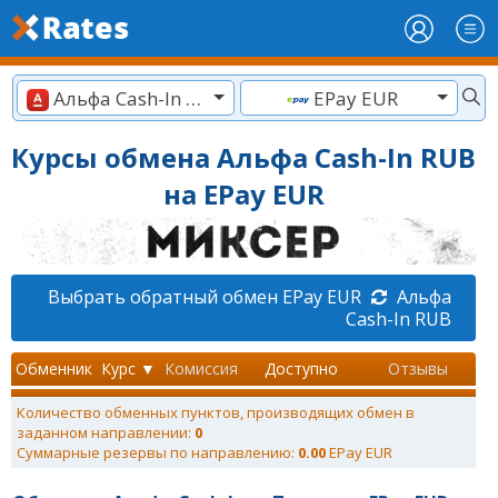
Альфа Cash-In RUB
EPay EUR
Курсы обмена Альфа Cash-In RUB
на EPay EUR
Выбрать обратный обмен EPay EUR
Альфа
Cash-In RUB
Обменник
Курс ▼
Комиссия
Доступно
Отзывы
Количество обменных пунктов, производящих обмен в
заданном направлении:
0
Суммарные резервы по направлению:
0.00
EPay EUR