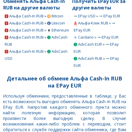
Обменять Альфа Cash-In
Получить EPay EUR за
RUB на другие валюты
другие валюты
Альфа Cash-In RUB »
Bitcoin
EPay USD »
EPay EUR
Альфа Cash-In RUB »
Litecoin
Альфа-Клик RUB »
Альфа Cash-In RUB »
Ethereum
EPay EUR
Альфа Cash-In RUB »
AdvCash
Cardano »
EPay EUR
RUB
AdvCash EUR »
EPay
Альфа Cash-In RUB »
AdvCash
EUR
USD
AdvCash RUB »
EPay
EUR
Детальнее об обмене Альфа Cash-In RUB
на EPay EUR
Используя обменники, предоставленные в таблице, у Вас
есть возможность выгодно обменять Альфа Cash-In RUB на
EPay EUR. Напротив каждого обменного пункта можно
найти полезную информацию, которая позволит
произвести более выгодную сделку. В случае
возникновения каких-либо проблем с переводом, стоит
обратиться к службе поддержки сайта-обменника, где Вам