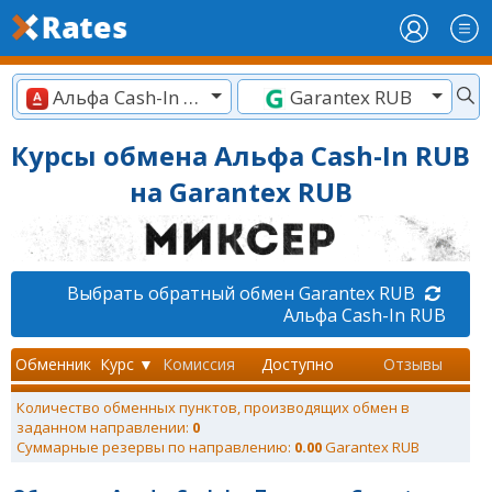
Альфа Cash-In RUB
Garantex RUB
Курсы обмена Альфа Cash-In RUB
на Garantex RUB
Выбрать обратный обмен Garantex RUB
Альфа Cash-In RUB
Обменник
Курс ▼
Комиссия
Доступно
Отзывы
Количество обменных пунктов, производящих обмен в
заданном направлении:
0
Суммарные резервы по направлению:
0.00
Garantex RUB