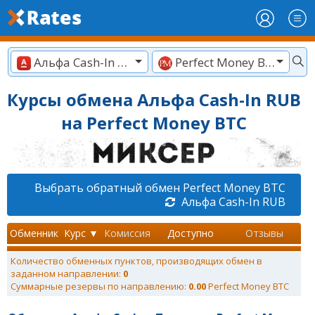
Альфа Cash-In RUB
Perfect Money BTC
Курсы обмена Альфа Cash-In RUB
на Perfect Money BTC
Выбрать обратный обмен Perfect Money BTC
Альфа Cash-In RUB
Обменник
Курс ▼
Комиссия
Доступно
Отзывы
Количество обменных пунктов, производящих обмен в
заданном направлении:
0
Суммарные резервы по направлению:
0.00
Perfect Money BTC