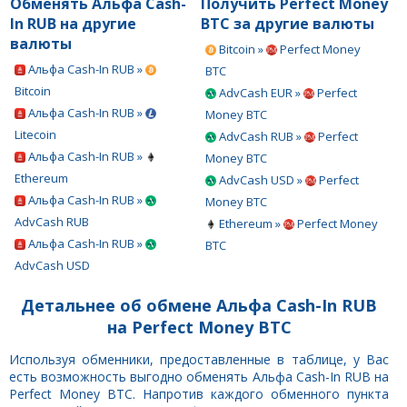
Обменять Альфа Cash-
Получить Perfect Money
In RUB на другие
BTC за другие валюты
валюты
Bitcoin »
Perfect Money
Альфа Cash-In RUB »
BTC
Bitcoin
AdvCash EUR »
Perfect
Альфа Cash-In RUB »
Money BTC
Litecoin
AdvCash RUB »
Perfect
Альфа Cash-In RUB »
Money BTC
Ethereum
AdvCash USD »
Perfect
Альфа Cash-In RUB »
Money BTC
AdvCash RUB
Ethereum »
Perfect Money
Альфа Cash-In RUB »
BTC
AdvCash USD
Детальнее об обмене Альфа Cash-In RUB
на Perfect Money BTC
Используя обменники, предоставленные в таблице, у Вас
есть возможность выгодно обменять Альфа Cash-In RUB на
Perfect Money BTC. Напротив каждого обменного пункта