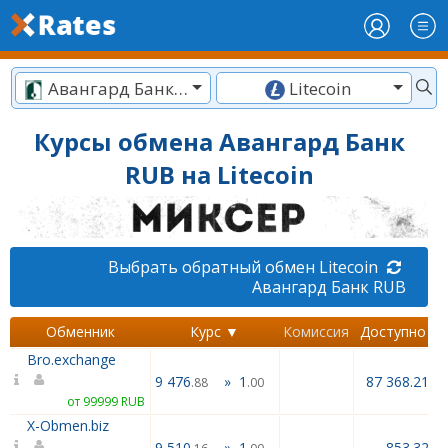
Авангард Банк RUB
Litecoin
Курсы обмена Авангард Банк
RUB на Litecoin
Выбрать обратный обмен Litecoin
Авангард Банк RUB
Обменник
Курс ▼
Комиссия
Доступно
Bro.exchange
9 476
»
1
87 368.21
.88
.00
от 99999 RUB
X-Obmen.biz
9 510
»
1
853.32