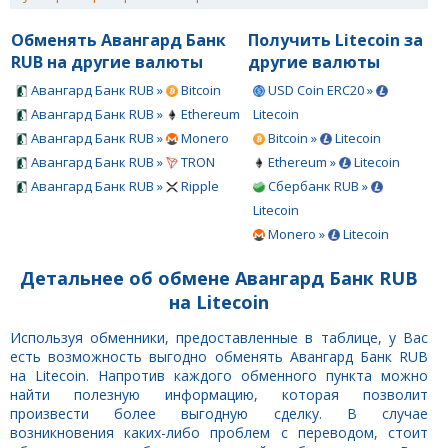
Обменять Авангард Банк
Получить Litecoin за
RUB на другие валюты
другие валюты
Авангард Банк RUB »
Bitcoin
USD Coin ERC20 »
Авангард Банк RUB »
Ethereum
Litecoin
Авангард Банк RUB »
Monero
Bitcoin »
Litecoin
Авангард Банк RUB »
TRON
Ethereum »
Litecoin
Авангард Банк RUB »
Ripple
Сбербанк RUB »
Litecoin
Monero »
Litecoin
Детальнее об обмене Авангард Банк RUB
на Litecoin
Используя обменники, предоставленные в таблице, у Вас
есть возможность выгодно обменять Авангард Банк RUB
на Litecoin. Напротив каждого обменного пункта можно
найти полезную информацию, которая позволит
произвести более выгодную сделку. В случае
возникновения каких-либо проблем с переводом, стоит