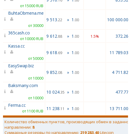
.16
.00
от 15000 RUB
BuhtaObmena.me
9 513
»
1
100 000.00
.22
.00
от 30000
365cash.co
9 612
»
1
372.26
.88
.00
1.5%
от 10000 RUB
Kassa.cc
9 618
»
1
11 789.03
.69
.00
от 50000
EasySwap.biz
9 852
»
1
4 711.82
.08
.00
от 10000
Baksmany.com
10 024
»
1
477.77
.35
.00
от 10000
Ferma.cc
11 238
»
1
13 711.00
.11
.00
от 1100 RUB
Количество обменных пунктов, производящих обмен в заданном
направлении:
8
Суммарные резервы по направлению:
219 283.40
Litecoin