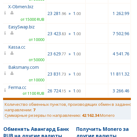
X-Obmen.biz
23 281
»
1
1 262.99
.96
.00
от 15000 RUB
EasySwap.biz
23 423
»
1
7 502.96
.83
.00
от 10000
Kassa.cc
23 629
»
1
4 541.76
.77
.00
от 50000
Baksmany.com
23 831
»
1
11 811.32
.73
.00
от 10000
Ferma.cc
26 724
»
1
3 266.46
.15
.00
от 1100 RUB
Количество обменных пунктов, производящих обмен в заданном
направлении:
7
Суммарные резервы по направлению:
42 162.34
Monero
Обменять Авангард Банк
Получить Monero за
RUB на другие валюты
другие валюты