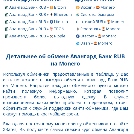
Авангард Банк RUB »
Bitcoin
Bitcoin »
Monero
Авангард Банк RUB »
Ethereum
Система быстрых
Авангард Банк RUB »
Litecoin
платежей RUB »
Monero
Авангард Банк RUB »
TRON
Ethereum »
Monero
Авангард Банк RUB »
Ripple
Litecoin »
Monero
Dash »
Monero
Детальнее об обмене Авангард Банк RUB
на Monero
Используя обменники, предоставленные в таблице, у Вас
есть возможность выгодно обменять Авангард Банк RUB
на Monero. Напротив каждого обменного пункта можно
найти полезную информацию, которая позволит
произвести более выгодную сделку. В случае
возникновения каких-либо проблем с переводом, стоит
обратиться к службе поддержки сайта-обменника, где Вам
окажут помощь в кратчайшие сроки.
Благодаря постоянному мониторингу обменников на сайте
XRates, Вы получаете самый свежий курс обмена Авангард