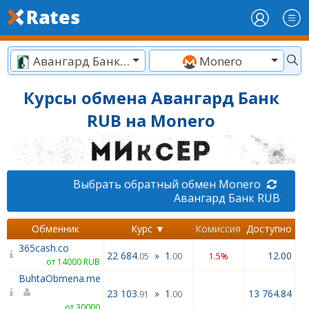
Авангард Банк RUB
Monero
Курсы обмена Авангард Банк
RUB на Monero
Выбрать обратный обмен Monero
Авангард Банк RUB
Обменник
Курс ▼
Комиссия
Доступно
365cash.co
22 684
»
1
12.00
.05
.00
1.5%
от 14000 RUB
BuhtaObmena.me
23 103
»
1
13 764.84
.91
.00
от 30000