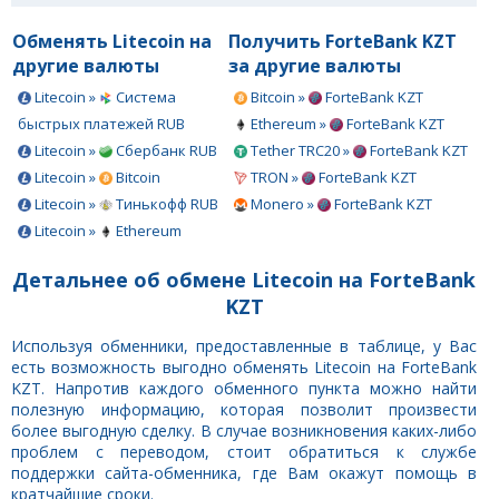
Обменять Litecoin на
Получить ForteBank KZT
другие валюты
за другие валюты
Litecoin »
Система
Bitcoin »
ForteBank KZT
быстрых платежей RUB
Ethereum »
ForteBank KZT
Litecoin »
Сбербанк RUB
Tether TRC20 »
ForteBank KZT
Litecoin »
Bitcoin
TRON »
ForteBank KZT
Litecoin »
Тинькофф RUB
Monero »
ForteBank KZT
Litecoin »
Ethereum
Детальнее об обмене Litecoin на ForteBank
KZT
Используя обменники, предоставленные в таблице, у Вас
есть возможность выгодно обменять Litecoin на ForteBank
KZT. Напротив каждого обменного пункта можно найти
полезную информацию, которая позволит произвести
более выгодную сделку. В случае возникновения каких-либо
проблем с переводом, стоит обратиться к службе
поддержки сайта-обменника, где Вам окажут помощь в
кратчайшие сроки.