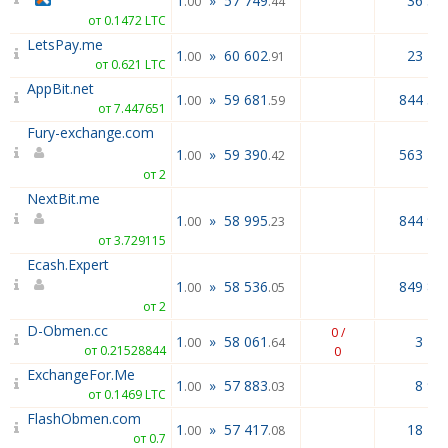
1
»
57 749
36 55
.00
.44
от 0.1472 LTC
LetsPay.me
1
»
60 602
23 42
.00
.91
от 0.621 LTC
AppBit.net
1
»
59 681
844 55
.00
.59
от 7.447651
Fury-exchange.com
1
»
59 390
563 19
.00
.42
от 2
NextBit.me
1
»
58 995
844 94
.00
.23
от 3.729115
Ecash.Expert
1
»
58 536
849 89
.00
.05
от 2
D-Obmen.cc
0 /
1
»
58 061
3 47
.00
.64
от 0.21528844
0
ExchangeFor.Me
1
»
57 883
8 92
.00
.03
от 0.1469 LTC
FlashObmen.com
1
»
57 417
18 41
.00
.08
от 0.7