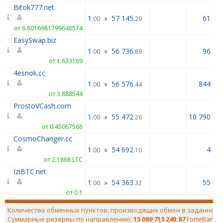
Bitok777.net
1
»
57 145
61 00
.00
.29
от 6.8016981799646574
EasySwap.biz
1
»
56 736
96 88
.00
.89
от 1.633169
4esnok.cc
1
»
56 576
844 94
.00
.44
от 3.888544
ProstoVCash.com
1
»
55 472
10 790 60
.00
.26
от 0.45067568
CosmoChanger.cc
1
»
54 692
4 00
.00
.10
от 2.1868 LTC
IziBTC.net
1
»
54 363
55 69
.00
.32
от 0.1
Количество обменных пунктов, производящих обмен в заданном 
Суммарные резервы по направлению:
15 089 713 240.87
ForteBank 