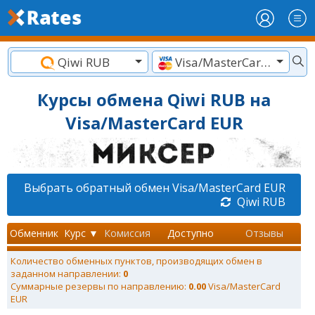
Qiwi RUB
Visa/MasterCard EUR
Курсы обмена Qiwi RUB на
Visa/MasterCard EUR
Выбрать обратный обмен Visa/MasterCard EUR
Qiwi RUB
Обменник
Курс ▼
Комиссия
Доступно
Отзывы
Количество обменных пунктов, производящих обмен в
заданном направлении:
0
Суммарные резервы по направлению:
0.00
Visa/MasterCard
EUR