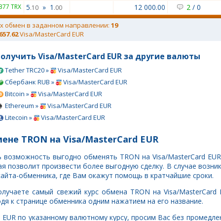
9377 TRX
5
»
1
12 000.00
2
/
0
.10
.00
х обмен в заданном направлении:
19
 657.62
Visa/MasterCard EUR
олучить Visa/MasterCard EUR за другие валюты
Tether TRC20 »
Visa/MasterCard EUR
Сбербанк RUB »
Visa/MasterCard EUR
Bitcoin »
Visa/MasterCard EUR
Ethereum »
Visa/MasterCard EUR
Litecoin »
Visa/MasterCard EUR
ене TRON на Visa/MasterCard EUR
ть возможность выгодно обменять TRON на Visa/MasterCard EUR
 позволит произвести более выгодную сделку. В случае возни
сайта-обменника, где Вам окажут помощь в кратчайшие сроки.
олучаете самый свежий курс обмена TRON на Visa/MasterCard 
дя к странице обменника одним нажатием на его название.
rd EUR по указанному валютному курсу, просим Вас без промедл