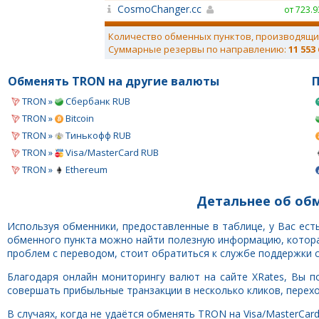
CosmoChanger.cc
от 723.
Количество обменных пунктов, производящи
Суммарные резервы по направлению:
11 553
Обменять TRON на другие валюты
П
TRON »
Сбербанк RUB
TRON »
Bitcoin
TRON »
Тинькофф RUB
TRON »
Visa/MasterCard RUB
TRON »
Ethereum
Детальнее об обм
Используя обменники, предоставленные в таблице, у Вас ес
обменного пункта можно найти полезную информацию, которая
проблем с переводом, стоит обратиться к службе поддержки 
Благодаря онлайн мониторингу валют на сайте XRates, Вы п
совершать прибыльные транзакции в несколько кликов, перехо
В случаях, когда не удаётся обменять TRON на Visa/MasterCa