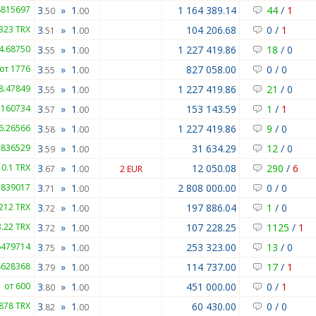
8815697
3
»
1
1 164 389.14
44
/
1
.50
.00
323 TRX
3
»
1
104 206.68
0
/
1
.51
.00
4.68750
3
»
1
1 227 419.86
18
/
0
.55
.00
от 1776
3
»
1
827 058.00
0
/
0
.55
.00
8.47849
3
»
1
1 227 419.86
21
/
0
.55
.00
.160734
3
»
1
153 143.59
1
/
1
.57
.00
6.26566
3
»
1
1 227 419.86
9
/
0
.58
.00
.836529
3
»
1
31 634.29
12
/
0
.59
.00
10.1 TRX
3
»
1
12 050.08
290
/
6
.67
.00
2 EUR
2839017
3
»
1
2 808 000.00
0
/
0
.71
.00
 212 TRX
3
»
1
197 886.04
1
/
0
.72
.00
3.22 TRX
3
»
1
107 228.25
1125
/
1
.72
.00
6479714
3
»
1
253 323.00
13
/
0
.75
.00
8628368
3
»
1
114 737.00
17
/
1
.79
.00
от 600
3
»
1
451 000.00
0
/
1
.80
.00
9878 TRX
3
»
1
60 430.00
0
/
0
.82
.00