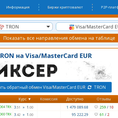
Информация
Биржи криптовалют
P2P-пла
TRON
Visa/MasterCard 
Показать все направления обмена на таблице
RON на Visa/MasterCard EUR
ть обратный обмен Visa/MasterCard EUR
TRON
Курс ▼
Комиссия
Доступно
Отзывы
004 TRX
3
»
1
1 479 089.68
259
/
10
.51
.00
000 TRX
3
»
1
95 222.29
61
/
2
.42
.00