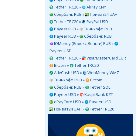
Tether TRC20 »
AliPay CNY
Сбербанк RUB »
Приват24 UAH
Tether TRC20 »
PayPal USD
Payeer RUB »
Тинькофф RUB
Payeer RUB »
Сбербанк RUB
ЮMoney (Яндекс.Деньги) RUB »
Payeer USD
Tether TRC20 »
Visa/MasterCard EUR
Bitcoin »
Tether TRC20
AdvCash USD »
WebMoney WMZ
Тинькофф RUB »
Bitcoin
Сбербанк RUB »
Tether SOL
Payeer USD »
Kaspi Bank KZT
ePayCore USD »
Payeer USD
Приват24 UAH »
Tether TRC20