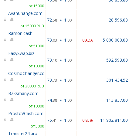
.38
.00
от 15000
AvanChange.com
72
»
1
28 596.08
.58
.00
от 15000 RUB
Ramon.cash
73
»
1
5 000 000.00
.03
.00
0 ADA
от 51000
EasySwap.biz
73
»
1
592 593.00
.10
.00
от 10000
CosmoChanger.cc
73
»
1
301 434.52
.73
.00
от 30000 RUB
Baksmany.com
74
»
1
113 837.00
.38
.00
от 10000
ProstoVCash.com
75
»
1
11 902 811.00
.41
.00
0.95%
от 5000
Transfer24.pro