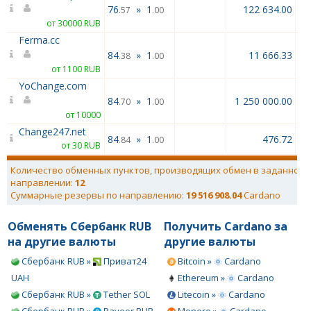
76
»
1
122 634.00
.57
.00
от 30000 RUB
Ferma.cc
84
»
1
11 666.33
.38
.00
от 1100 RUB
YoChange.com
84
»
1
1 250 000.00
.70
.00
от 10000
Change247.net
84
»
1
476.72
.84
.00
от 30 RUB
Количество обменных пунктов, производящих обмен в заданном
направлении:
12
Суммарные резервы по направлению:
19 516 908.04
Cardano
Обменять Сбербанк RUB
Получить Cardano за
на другие валюты
другие валюты
Сбербанк RUB »
Приват24
Bitcoin »
Cardano
UAH
Ethereum »
Cardano
Сбербанк RUB »
Tether SOL
Litecoin »
Cardano
Сбербанк RUB »
Payeer RUB
Monero »
Cardano