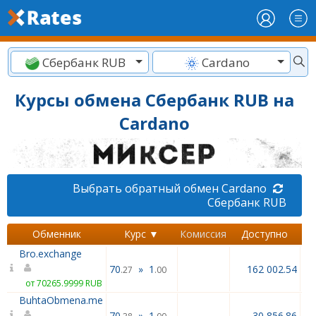
Сбербанк RUB
Cardano
Курсы обмена Сбербанк RUB на
Cardano
Выбрать обратный обмен Cardano
Сбербанк RUB
Обменник
Курс ▼
Комиссия
Доступно
Bro.exchange
70
»
1
162 002.54
.27
.00
от 70265.9999 RUB
BuhtaObmena.me
70
»
1
30 856.86