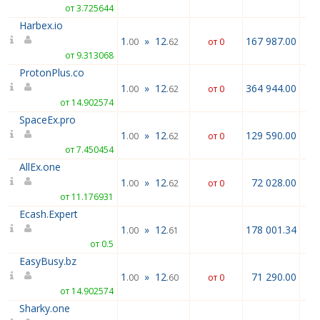
от 3.725644
Harbex.io
1
»
12
167 987.00
.00
.62
от 0
от 9.313068
ProtonPlus.co
1
»
12
364 944.00
.00
.62
от 0
от 14.902574
SpaceEx.pro
1
»
12
129 590.00
.00
.62
от 0
от 7.450454
AllEx.one
1
»
12
72 028.00
.00
.62
от 0
от 11.176931
Ecash.Expert
1
»
12
178 001.34
.00
.61
от 0.5
EasyBusy.bz
1
»
12
71 290.00
.00
.60
от 0
от 14.902574
Sharky.one