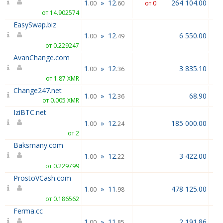
1
»
12
264 104.00
.00
.60
от 0
от 14.902574
EasySwap.biz
1
»
12
6 550.00
.00
.49
от 0.229247
AvanChange.com
1
»
12
3 835.10
.00
.36
от 1.87 XMR
Change247.net
1
»
12
68.90
.00
.36
от 0.005 XMR
IziBTC.net
1
»
12
185 000.00
.00
.24
от 2
Baksmany.com
1
»
12
3 422.00
.00
.22
от 0.229799
ProstoVCash.com
1
»
11
478 125.00
.00
.98
от 0.186562
Ferma.cc
1
»
11
2 191.86
.00
.85