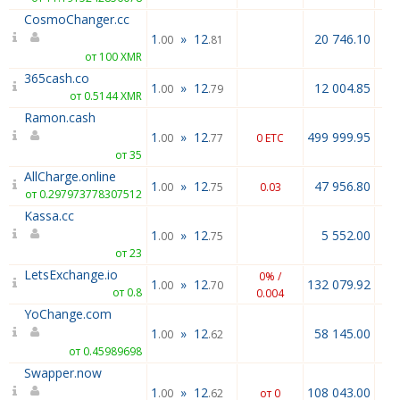
CosmoChanger.cc
1
»
12
20 746.10
.00
.81
от 100 XMR
365cash.co
1
»
12
12 004.85
.00
.79
от 0.5144 XMR
Ramon.cash
1
»
12
499 999.95
.00
.77
0 ETC
от 35
AllCharge.online
1
»
12
47 956.80
.00
.75
0.03
от 0.297973778307512
Kassa.cc
1
»
12
5 552.00
.00
.75
от 23
LetsExchange.io
0% /
1
»
12
132 079.92
.00
.70
от 0.8
0.004
YoChange.com
1
»
12
58 145.00
.00
.62
от 0.45989698
Swapper.now
1
»
12
108 043.00
.00
.62
от 0