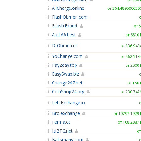
AllCharge.online
от 364.489600656
FlashObmen.com
Ecash.Expert
от 
AudiA6.best
от 6610
D-Obmen.cc
от 136.943
YoChange.com
от 562.113
Pay2day.top
от 2000
EasySwap.biz
Change247.net
от 150
CoinShop24.org
от 730.747
LetsExchange.io
Bro.exchange
от 10797.1929
Ferma.cc
от 108.2087
IziBTC.net
от
Baksmany.com