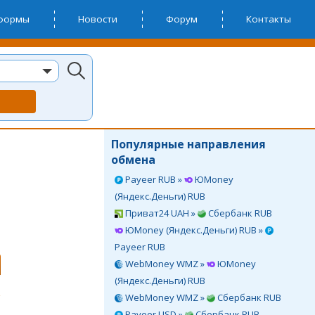
тформы
Новости
Форум
Контакты
Популярные направления
обмена
Payeer RUB »
ЮMoney
(Яндекс.Деньги) RUB
Приват24 UAH »
Сбербанк RUB
ЮMoney (Яндекс.Деньги) RUB »
Payeer RUB
WebMoney WMZ »
ЮMoney
(Яндекс.Деньги) RUB
WebMoney WMZ »
Сбербанк RUB
Payeer USD »
Сбербанк RUB