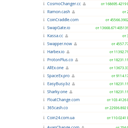
CosmoChanger.cc
от 168695.4219
Ramon.cash
от 
CoinCraddle.com
от 45566.390
SwapGate.io
от 13668.67140513
Kassa.cc
от 
Swapper.now
от 4557.7
Harbex.io
от 11392.7
ProtonPlus.co
от 18231.1
AllEx.one
от 13673.3
SpaceEx.pro
от 9114.1
EasyBusy.bz
от 18231.1
Sharky.one
от 18231.1
FloatChange.com
от 103.4126
365cash.co
от 22936.892
Coin24.com.ua
от 110.0241
AvanChange.com
от 256