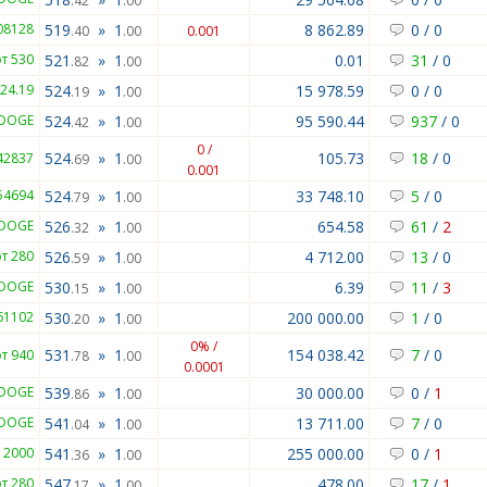
.42
.00
08128
519
»
1
8 862.89
0
/
0
.40
.00
0.001
от 530
521
»
1
0.01
31
/
0
.82
.00
524.19
524
»
1
15 978.59
0
/
0
.19
.00
 DOGE
524
»
1
95 590.44
937
/
0
.42
.00
0 /
524
»
1
105.73
18
/
0
42837
.69
.00
0.001
54694
524
»
1
33 748.10
5
/
0
.79
.00
 DOGE
526
»
1
654.58
61
/
2
.32
.00
от 280
526
»
1
4 712.00
13
/
0
.59
.00
 DOGE
530
»
1
6.39
11
/
3
.15
.00
61102
530
»
1
200 000.00
1
/
0
.20
.00
0% /
531
»
1
154 038.42
7
/
0
от 940
.78
.00
0.0001
 DOGE
539
»
1
30 000.00
0
/
1
.86
.00
 DOGE
541
»
1
13 711.00
7
/
0
.04
.00
 2000
541
»
1
255 000.00
0
/
1
.36
.00
от 280
547
»
1
478.00
17
/
1
.17
.00