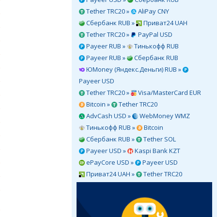
Tether TRC20 »
AliPay CNY
Сбербанк RUB »
Приват24 UAH
Tether TRC20 »
PayPal USD
Payeer RUB »
Тинькофф RUB
Payeer RUB »
Сбербанк RUB
ЮMoney (Яндекс.Деньги) RUB »
Payeer USD
Tether TRC20 »
Visa/MasterCard EUR
Bitcoin »
Tether TRC20
AdvCash USD »
WebMoney WMZ
Тинькофф RUB »
Bitcoin
Сбербанк RUB »
Tether SOL
Payeer USD »
Kaspi Bank KZT
ePayCore USD »
Payeer USD
Приват24 UAH »
Tether TRC20