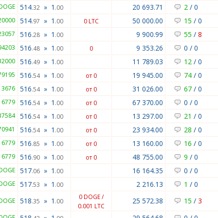
 DOGE
514
»
1
20 693.71
2
/
0
.32
.00
20000
514
»
1
50 000.00
15
/
0
.97
.00
0 LTC
23057
516
»
1
9 900.99
55
/
8
.28
.00
94203
516
»
1
9 353.26
0
/
0
.48
.00
0
32000
516
»
1
11 789.03
12
/
0
.49
.00
79195
516
»
1
19 945.00
74
/
0
.54
.00
от 0
13676
516
»
1
31 026.00
67
/
0
.54
.00
от 0
16779
516
»
1
67 370.00
0
/
0
.54
.00
от 0
37584
516
»
1
13 297.00
21
/
0
.54
.00
от 0
70941
516
»
1
23 934.00
28
/
0
.54
.00
от 0
16779
516
»
1
13 160.00
16
/
0
.85
.00
от 0
16779
516
»
1
48 755.00
9
/
0
.90
.00
от 0
 DOGE
517
»
1
16 164.35
0
/
0
.06
.00
 DOGE
517
»
1
2 216.13
1
/
0
.53
.00
0 DOGE /
518
»
1
25 572.38
15
/
3
 DOGE
.35
.00
0.001 LTC
 DOGE
518
»
1
29 564.68
0
/
0