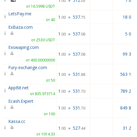
1
»
512
7 046
.00
.05
от 16.5998 USDT
LetsPay.me
1
»
537
18 048
.00
.75
от 40
ExBaza.com
1
»
537
5 000
.00
.08
от 2530 USDT
Exswaping.com
1
»
537
99 392
.00
.08
от 400.00000000
Fury-exchange.com
1
»
531
563 194
.00
.88
от 50
AppBit.net
1
»
531
789 262
.00
.70
от 835.973714
Ecash.Expert
1
»
531
849 890
.00
.70
от 100
Kassa.cc
1
»
527
31 230
.00
.44
от 1014.33