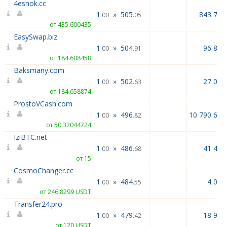
4esnok.cc
1
»
505
843 784
.00
.05
от 435.600435
EasySwap.biz
1
»
504
96 888
.00
.91
от 184.608458
Baksmany.com
1
»
502
27 017
.00
.63
от 184.658874
ProstoVCash.com
1
»
496
10 790 600
.00
.82
от 50.32044724
IziBTC.net
1
»
486
41 450
.00
.68
от 15
CosmoChanger.cc
1
»
484
4 000
.00
.55
от 246.8299 USDT
Transfer24.pro
1
»
479
18 920
.00
.42
от 120 USDT