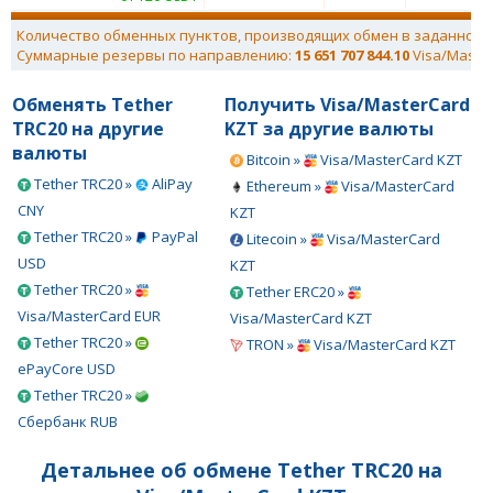
Количество обменных пунктов, производящих обмен в заданном 
Суммарные резервы по направлению:
15 651 707 844.10
Visa/Maste
Обменять Tether
Получить Visa/MasterCard
TRC20 на другие
KZT за другие валюты
валюты
Bitcoin »
Visa/MasterCard KZT
Tether TRC20 »
AliPay
Ethereum »
Visa/MasterCard
CNY
KZT
Tether TRC20 »
PayPal
Litecoin »
Visa/MasterCard
USD
KZT
Tether TRC20 »
Tether ERC20 »
Visa/MasterCard EUR
Visa/MasterCard KZT
Tether TRC20 »
TRON »
Visa/MasterCard KZT
ePayCore USD
Tether TRC20 »
Сбербанк RUB
Детальнее об обмене Tether TRC20 на