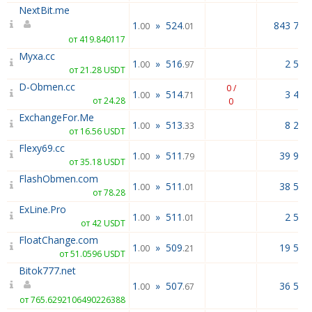
NextBit.me
1
»
524
843 784
.00
.01
от 419.840117
Myxa.cc
1
»
516
2 524
.00
.97
от 21.28 USDT
D-Obmen.cc
0 /
1
»
514
3 474
.00
.71
от 24.28
0
ExchangeFor.Me
1
»
513
8 270
.00
.33
от 16.56 USDT
Flexy69.cc
1
»
511
39 980
.00
.79
от 35.18 USDT
FlashObmen.com
1
»
511
38 562
.00
.01
от 78.28
ExLine.Pro
1
»
511
2 589
.00
.01
от 42 USDT
FloatChange.com
1
»
509
19 583
.00
.21
от 51.0596 USDT
Bitok777.net
1
»
507
36 557
.00
.67
от 765.6292106490226388